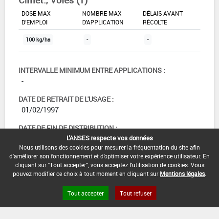
DOSE MAX
NOMBRE MAX
DÉLAIS AVANT
D'EMPLOI
D'APPLICATION
RÉCOLTE
100 kg/ha
-
-
INTERVALLE MINIMUM ENTRE APPLICATIONS :
-
DATE DE RETRAIT DE L'USAGE :
01/02/1997
DATE DE FIN DE DISTRIBUTION :
-
L'ANSES respecte vos données
Nous utilisons des cookies pour mesurer la fréquentation du site afin
DATE DE FIN D'UTILISATION :
d'améliorer son fonctionnement et d'optimiser votre expérience utilisateur. En
cliquant sur "Tout accepter", vous acceptez l'utilisation de cookies. Vous
-
pouvez modifier ce choix à tout moment en cliquant sur
Mentions légales
.
Tout accepter
Tout refuser