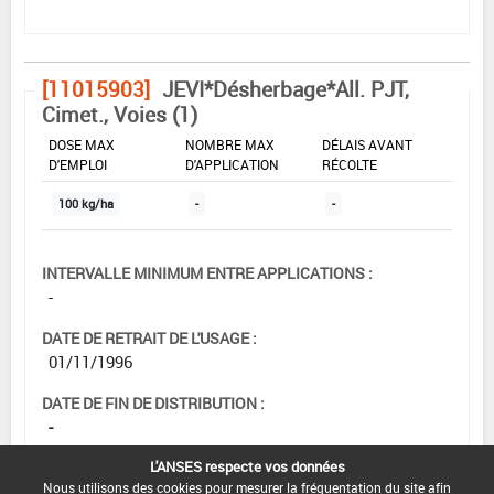
[11015903]
JEVI*Désherbage*All. PJT,
Cimet., Voies (1)
DOSE MAX
NOMBRE MAX
DÉLAIS AVANT
D'EMPLOI
D'APPLICATION
RÉCOLTE
100 kg/ha
-
-
INTERVALLE MINIMUM ENTRE APPLICATIONS :
-
DATE DE RETRAIT DE L'USAGE :
01/11/1996
DATE DE FIN DE DISTRIBUTION :
-
L'ANSES respecte vos données
DATE DE FIN D'UTILISATION :
Nous utilisons des cookies pour mesurer la fréquentation du site afin
-