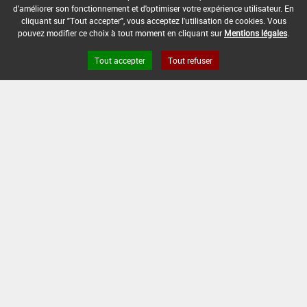
d'améliorer son fonctionnement et d'optimiser votre expérience utilisateur. En
cliquant sur "Tout accepter", vous acceptez l'utilisation de cookies. Vous
pouvez modifier ce choix à tout moment en cliquant sur
Mentions légales
.
Tout accepter
Tout refuser
Version du produit : v 2.0
FAQ et Contact
Open Data
Mentions légales
Site ANSES
Dphy
2.1.4