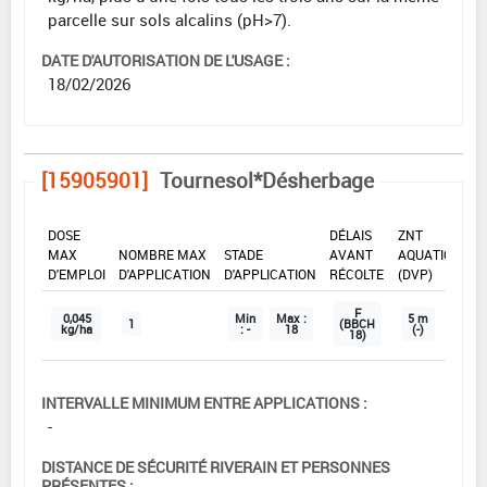
parcelle sur sols alcalins (pH>7).
DATE D'AUTORISATION DE L'USAGE :
18/02/2026
[15905901]
Tournesol*Désherbage
DOSE
DÉLAIS
ZNT
MAX
NOMBRE MAX
STADE
AVANT
AQUATIQUE
D'EMPLOI
D'APPLICATION
D'APPLICATION
RÉCOLTE
(DVP)
F
0,045
Min
Max :
5 m
1
(BBCH
kg/ha
: -
18
(-)
18)
INTERVALLE MINIMUM ENTRE APPLICATIONS :
-
DISTANCE DE SÉCURITÉ RIVERAIN ET PERSONNES
PRÉSENTES :