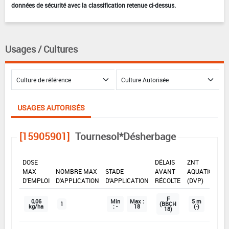
données de sécurité avec la classification retenue ci-dessus.
Usages / Cultures
USAGES AUTORISÉS
[15905901]
Tournesol*Désherbage
DOSE
DÉLAIS
ZNT
MAX
NOMBRE MAX
STADE
AVANT
AQUATIQUE
D'EMPLOI
D'APPLICATION
D'APPLICATION
RÉCOLTE
(DVP)
F
0,06
Min
Max :
5 m
1
(BBCH
kg/ha
: -
18
(-)
18)