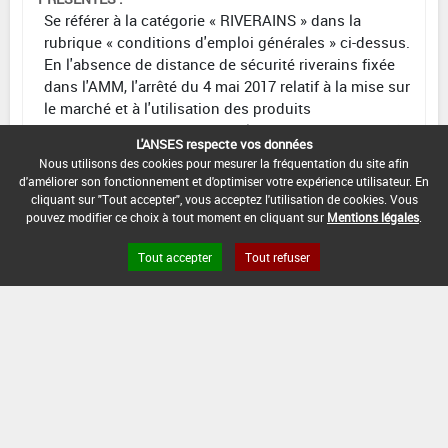
Se référer à la catégorie « RIVERAINS » dans la
rubrique « conditions d'emploi générales » ci-dessus.
En l'absence de distance de sécurité riverains fixée
dans l'AMM, l'arrêté du 4 mai 2017 relatif à la mise sur
le marché et à l'utilisation des produits
phytopharmaceutiques et de leurs adjuvants visés à
L'ANSES respecte vos données
l'article L. 253-1 du code rural et de la pêche maritime
Nous utilisons des cookies pour mesurer la fréquentation du site afin
s'applique.
d'améliorer son fonctionnement et d'optimiser votre expérience utilisateur. En
cliquant sur "Tout accepter", vous acceptez l'utilisation de cookies. Vous
CONDITIONS :
pouvez modifier ce choix à tout moment en cliquant sur
Mentions légales
.
variétés tolérantes au tribénuron-méthyle.
Fractionnement possible.
Tout accepter
Tout refuser
Ne pas appliquer ce produit ou tout autre produit
contenant du tribénuron-méthyle à la dose de 0,045
kg/ha plus d'une fois tous les deux ans sur la même
parcelle sur sols alcalins (pH>7).
DATE D'AUTORISATION DE L'USAGE :
18/02/2026