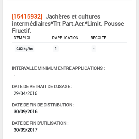
[15415932]
Jachères et cultures
intermédiaires*Trt Part.Aer.*Limit. Pousse
Fructif.
DOSE MAX
NOMBRE MAX
DÉLAIS AVANT
D'EMPLOI
D'APPLICATION
RÉCOLTE
0,02 kg/ha
1
-
INTERVALLE MINIMUM ENTRE APPLICATIONS :
-
DATE DE RETRAIT DE L'USAGE :
29/04/2016
DATE DE FIN DE DISTRIBUTION :
30/09/2016
DATE DE FIN D'UTILISATION :
30/09/2017