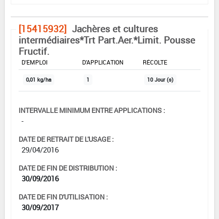
[15415932]
Jachères et cultures
intermédiaires*Trt Part.Aer.*Limit. Pousse
Fructif.
DOSE MAX
NOMBRE MAX
DÉLAIS AVANT
D'EMPLOI
D'APPLICATION
RÉCOLTE
0,01 kg/ha
1
10 Jour (s)
INTERVALLE MINIMUM ENTRE APPLICATIONS :
-
DATE DE RETRAIT DE L'USAGE :
29/04/2016
DATE DE FIN DE DISTRIBUTION :
30/09/2016
DATE DE FIN D'UTILISATION :
30/09/2017