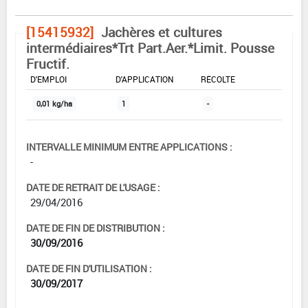
[15415932]
Jachères et cultures
intermédiaires*Trt Part.Aer.*Limit. Pousse
Fructif.
DOSE MAX
NOMBRE MAX
DÉLAIS AVANT
D'EMPLOI
D'APPLICATION
RÉCOLTE
0,01 kg/ha
1
-
INTERVALLE MINIMUM ENTRE APPLICATIONS :
-
DATE DE RETRAIT DE L'USAGE :
29/04/2016
DATE DE FIN DE DISTRIBUTION :
30/09/2016
DATE DE FIN D'UTILISATION :
30/09/2017