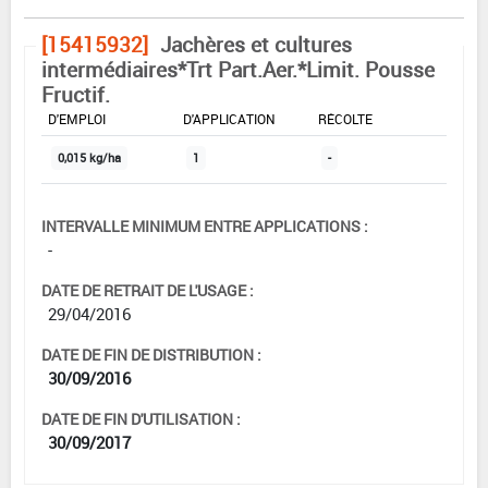
[15415932]
Jachères et cultures
intermédiaires*Trt Part.Aer.*Limit. Pousse
Fructif.
DOSE MAX
NOMBRE MAX
DÉLAIS AVANT
D'EMPLOI
D'APPLICATION
RÉCOLTE
0,015 kg/ha
1
-
INTERVALLE MINIMUM ENTRE APPLICATIONS :
-
DATE DE RETRAIT DE L'USAGE :
29/04/2016
DATE DE FIN DE DISTRIBUTION :
30/09/2016
DATE DE FIN D'UTILISATION :
30/09/2017