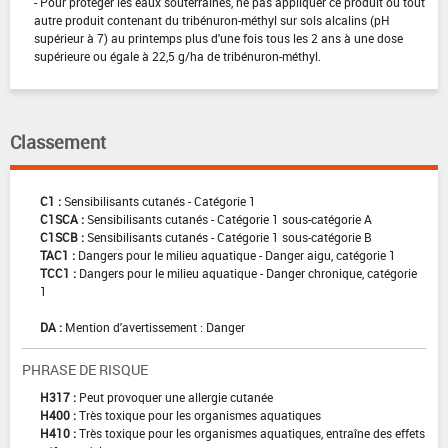
- Pour protéger les eaux souterraines, ne pas appliquer ce produit ou tout
autre produit contenant du tribénuron-méthyl sur sols alcalins (pH
supérieur à 7) au printemps plus d'une fois tous les 2 ans à une dose
supérieure ou égale à 22,5 g/ha de tribénuron-méthyl.
Classement
C1 :
Sensibilisants cutanés - Catégorie 1
C1SCA :
Sensibilisants cutanés - Catégorie 1 sous-catégorie A
C1SCB :
Sensibilisants cutanés - Catégorie 1 sous-catégorie B
TAC1 :
Dangers pour le milieu aquatique - Danger aigu, catégorie 1
TCC1 :
Dangers pour le milieu aquatique - Danger chronique, catégorie
1
DA :
Mention d'avertissement : Danger
PHRASE DE RISQUE
H317 :
Peut provoquer une allergie cutanée
H400 :
Très toxique pour les organismes aquatiques
H410 :
Très toxique pour les organismes aquatiques, entraîne des effets