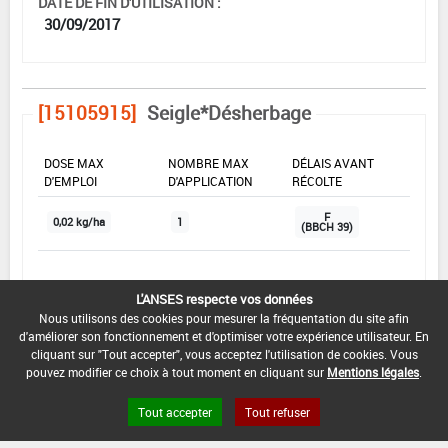
DATE DE FIN D'UTILISATION :
30/09/2017
[15105915]
Seigle*Désherbage
DOSE MAX
NOMBRE MAX
DÉLAIS AVANT
D'EMPLOI
D'APPLICATION
RÉCOLTE
F
0,02 kg/ha
1
(BBCH 39)
INTERVALLE MINIMUM ENTRE APPLICATIONS :
L'ANSES respecte vos données
-
Nous utilisons des cookies pour mesurer la fréquentation du site afin
d'améliorer son fonctionnement et d'optimiser votre expérience utilisateur. En
DATE DE RETRAIT DE L'USAGE :
cliquant sur "Tout accepter", vous acceptez l'utilisation de cookies. Vous
29/04/2016
pouvez modifier ce choix à tout moment en cliquant sur
Mentions légales
.
DATE DE FIN DE DISTRIBUTION :
Tout accepter
Tout refuser
30/09/2016