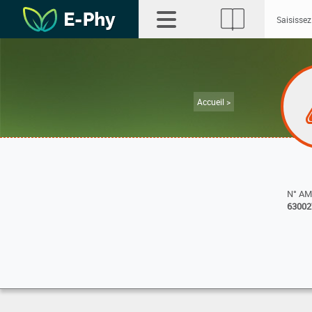
Accueil >
N° A
63002