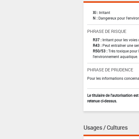
Xi :
Irritant
N :
Dangereux pour l'envir
PHRASE DE RISQUE
R37 :
Irritant pour les voies
R43 :
Peut entraîner une sen
R50/53 :
Très toxique pour 
l'environnement aquatique.
PHRASE DE PRUDENCE
Pour les informations concernan
Le titulaire de l'autorisation e
retenue ci-dessus.
Usages / Cultures