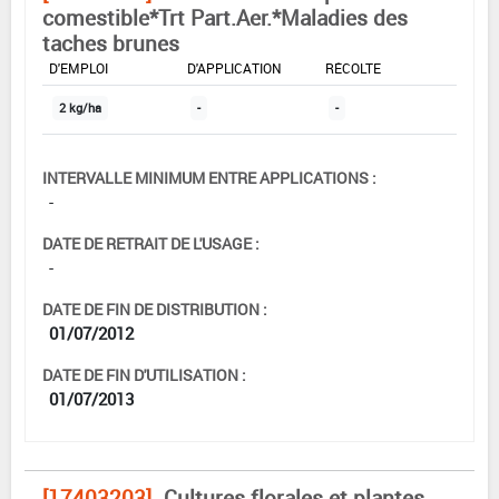
comestible*Trt Part.Aer.*Maladies des
taches brunes
DOSE MAX
NOMBRE MAX
DÉLAIS AVANT
D'EMPLOI
D'APPLICATION
RÉCOLTE
2 kg/ha
-
-
INTERVALLE MINIMUM ENTRE APPLICATIONS :
-
DATE DE RETRAIT DE L'USAGE :
-
DATE DE FIN DE DISTRIBUTION :
01/07/2012
DATE DE FIN D'UTILISATION :
01/07/2013
[17403203]
Cultures florales et plantes