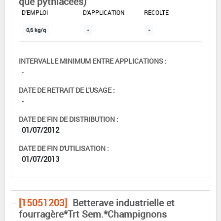
que pythiacées)
DOSE MAX
NOMBRE MAX
DÉLAIS AVANT
D'EMPLOI
D'APPLICATION
RÉCOLTE
0,6 kg/q
-
-
INTERVALLE MINIMUM ENTRE APPLICATIONS :
-
DATE DE RETRAIT DE L'USAGE :
-
DATE DE FIN DE DISTRIBUTION :
01/07/2012
DATE DE FIN D'UTILISATION :
01/07/2013
[15051203]
Betterave industrielle et
fourragère*Trt Sem.*Champignons