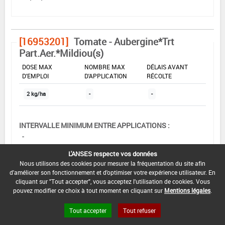
[16953201]
Tomate - Aubergine*Trt
Part.Aer.*Mildiou(s)
DOSE MAX
NOMBRE MAX
DÉLAIS AVANT
D'EMPLOI
D'APPLICATION
RÉCOLTE
2 kg/ha
-
-
INTERVALLE MINIMUM ENTRE APPLICATIONS :
-
L'ANSES respecte vos données
DATE DE RETRAIT DE L'USAGE :
Nous utilisons des cookies pour mesurer la fréquentation du site afin
-
d'améliorer son fonctionnement et d'optimiser votre expérience utilisateur. En
cliquant sur "Tout accepter", vous acceptez l'utilisation de cookies. Vous
DATE DE FIN DE DISTRIBUTION :
pouvez modifier ce choix à tout moment en cliquant sur
Mentions légales
.
01/07/2012
Tout accepter
Tout refuser
DATE DE FIN D'UTILISATION :
01/07/2013