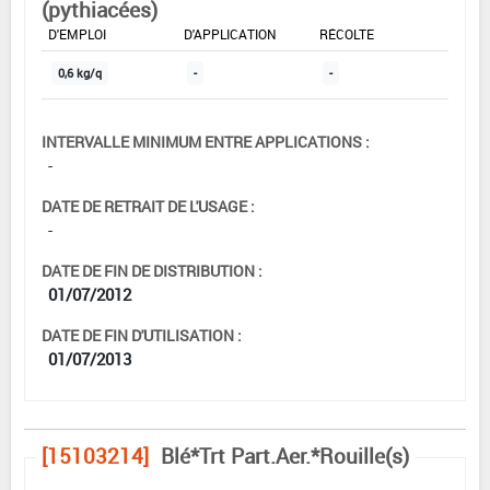
(pythiacées)
DOSE MAX
NOMBRE MAX
DÉLAIS AVANT
D'EMPLOI
D'APPLICATION
RÉCOLTE
0,6 kg/q
-
-
INTERVALLE MINIMUM ENTRE APPLICATIONS :
-
DATE DE RETRAIT DE L'USAGE :
-
DATE DE FIN DE DISTRIBUTION :
01/07/2012
DATE DE FIN D'UTILISATION :
01/07/2013
[15103214]
Blé*Trt Part.Aer.*Rouille(s)