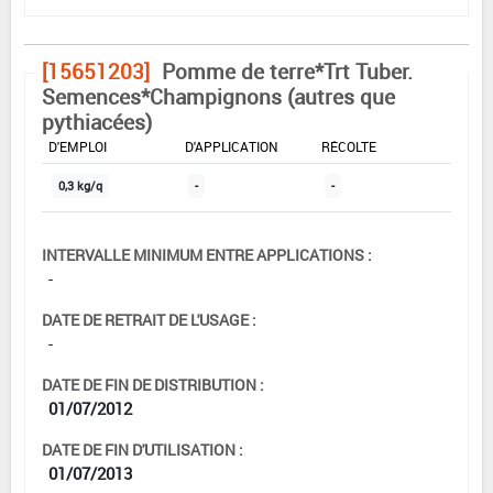
[15651203]
Pomme de terre*Trt Tuber.
Semences*Champignons (autres que
pythiacées)
DOSE MAX
NOMBRE MAX
DÉLAIS AVANT
D'EMPLOI
D'APPLICATION
RÉCOLTE
0,3 kg/q
-
-
INTERVALLE MINIMUM ENTRE APPLICATIONS :
-
DATE DE RETRAIT DE L'USAGE :
-
DATE DE FIN DE DISTRIBUTION :
01/07/2012
DATE DE FIN D'UTILISATION :
01/07/2013