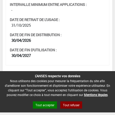
INTERVALLE MINIMUM ENTRE APPLICATIONS :
-
DATE DE RETRAIT DE L'USAGE :
31/10/2025
DATE DE FIN DE DISTRIBUTION :
30/04/2026
DATE DE FIN D'UTILISATION :
30/04/2027
L'ANSES respecte vos données
[12703203]
Vigne*Trt Part.Aer.*Mildiou(s)
Nous utilisons des cookies pour mesurer la fréquentation du site afin
d'améliorer son fonctionnement et d'optimiser votre expérience utilisateur. En
cliquant sur "Tout accepter", vous acceptez l'utilisation de cookies. Vous
DOSE MAX
NOMBRE MAX
DÉLAIS AVANT
pouvez modifier ce choix à tout moment en cliquant sur
Mentions légales
.
D'EMPLOI
D'APPLICATION
RÉCOLTE
Tout accepter
Tout refuser
F
3 kg/ha
4
(BBCH 69)