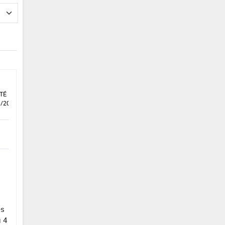
TÉ DU
1/2021
es
u 4