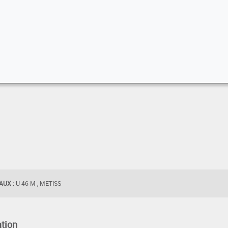
UX :
U 46 M , METISS
tion