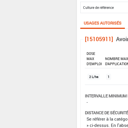
USAGES AUTORISÉS
[15105911]
Avoi
DOSE
MAX
NOMBRE MA
D'EMPLOI
D'APPLICATIO
2 L/ha
1
INTERVALLE MINIMUM 
-
DISTANCE DE SÉCURIT
Se référer à la catég
» ci-dessus. En l'abs