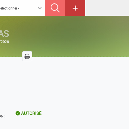
AS
8/2026
AUTORISÉ
N :