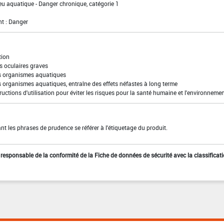
eu aquatique - Danger chronique, catégorie 1
t : Danger
tion
s oculaires graves
es organismes aquatiques
s organismes aquatiques, entraîne des effets néfastes à long terme
ructions d'utilisation pour éviter les risques pour la santé humaine et l'environneme
t les phrases de prudence se référer à l'étiquetage du produit.
st responsable de la conformité de la Fiche de données de sécurité avec la classificat