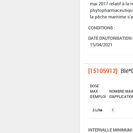
mai 2017 relatif à la 
phytopharmaceutiques 
la pêche maritime s'
CONDITIONS :
DATE D'AUTORISATION D
15/04/2021
[15105912]
Blé*
DOSE
MAX
NOMBRE MA
D'EMPLOI
D'APPLICATIO
2 L/ha
1
INTERVALLE MINIMUM 