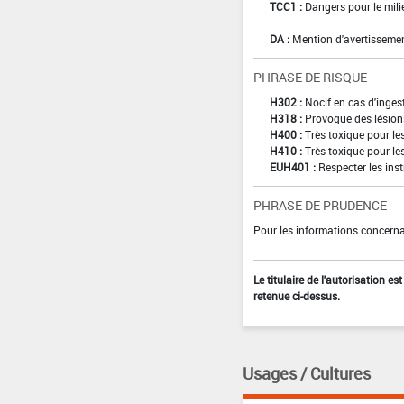
TCC1 :
Dangers pour le mili
DA :
Mention d'avertissemen
PHRASE DE RISQUE
H302 :
Nocif en cas d'inges
H318 :
Provoque des lésion
H400 :
Très toxique pour l
H410 :
Très toxique pour le
EUH401 :
Respecter les inst
PHRASE DE PRUDENCE
Pour les informations concernan
Le titulaire de l'autorisation e
retenue ci-dessus.
Usages / Cultures