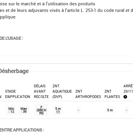
mise sur le marché et à l'utilisation des produits
et de leurs adjuvants visés à l'article L. 253-1 du code rural et 
applique.
E L'USAGE :
Désherbage
DÉLAIS
ZNT
ARRÊ
X
STADE
AVANT
AQUATIQUE
ZNT
ZNT
20/1
N
D'APPLICATION
RÉCOLTE
(DVP)
ARTHROPODES
PLANTES
F
Min
Max
5 m
(BBCH
-
5 m
-
: 12
: 39
(-)
39)
ENTRE APPLICATIONS :