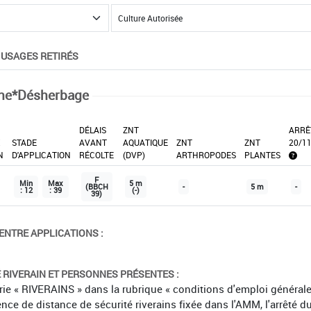
USAGES RETIRÉS
ne*Désherbage
DÉLAIS
ZNT
ARRÊ
X
STADE
AVANT
AQUATIQUE
ZNT
ZNT
20/1
N
D'APPLICATION
RÉCOLTE
(DVP)
ARTHROPODES
PLANTES
F
Min
Max
5 m
(BBCH
-
5 m
-
: 12
: 39
(-)
39)
ENTRE APPLICATIONS :
É RIVERAIN ET PERSONNES PRÉSENTES :
orie « RIVERAINS » dans la rubrique « conditions d'emploi général
ence de distance de sécurité riverains fixée dans l'AMM, l'arrêté d