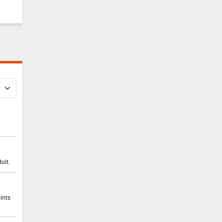
uit.
ints