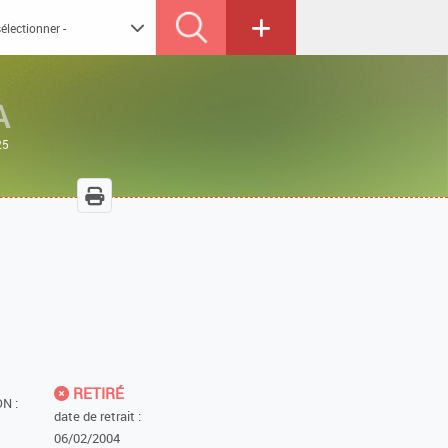
A
25
RETIRÉ
N :
date de retrait :
06/02/2004