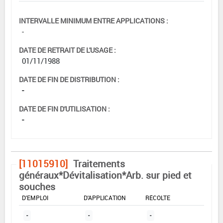
INTERVALLE MINIMUM ENTRE APPLICATIONS :
-
DATE DE RETRAIT DE L'USAGE :
01/11/1988
DATE DE FIN DE DISTRIBUTION :
-
DATE DE FIN D'UTILISATION :
-
[11015910]
Traitements
généraux*Dévitalisation*Arb. sur pied et
souches
DOSE MAX
NOMBRE MAX
DÉLAIS AVANT
D'EMPLOI
D'APPLICATION
RÉCOLTE
-
-
-