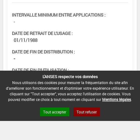
INTERVALLE MINIMUM ENTRE APPLICATIONS :
-
DATE DE RETRAIT DE L'USAGE :
01/11/1988
DATE DE FIN DE DISTRIBUTION :
-
DATE DE FIN D'UTILISATION :
L'ANSES respecte vos données
-
Nous utilisons des cookies pour mesurer la fréquentation du site afin
d'améliorer son fonctionnement et d'optimiser votre expérience utilisateur. En
cliquant sur "Tout accepter", vous acceptez l'utilisation de cookies. Vous
pouvez modifier ce choix à tout moment en cliquant sur
Mentions légales
.
Tout accepter
Tout refuser