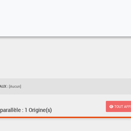
UX :
[Aucun]
TOUT AFF
rallèle : 1 Origine(s)