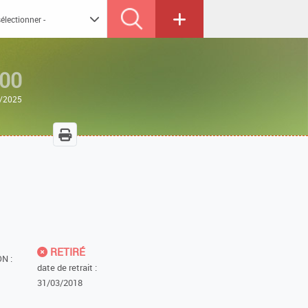
00
2/2025
RETIRÉ
N :
date de retrait :
31/03/2018