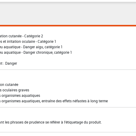
ation cutanée - Catégorie 2
 et irritation oculaire - Catégorie 1
eu aquatique - Danger aigu, catégorie 1
eu aquatique - Danger chronique, catégorie 1
t : Danger
ion cutanée
s oculaires graves
es organismes aquatiques
s organismes aquatiques, entraîne des effets néfastes à long terme
t les phrases de prudence se référer à l'étiquetage du produit.