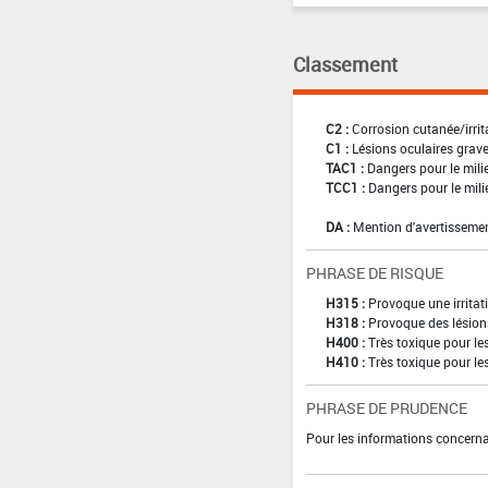
Classement
C2 :
Corrosion cutanée/irrit
C1 :
Lésions oculaires graves
TAC1 :
Dangers pour le mili
TCC1 :
Dangers pour le mili
DA :
Mention d'avertissemen
PHRASE DE RISQUE
H315 :
Provoque une irritat
H318 :
Provoque des lésion
H400 :
Très toxique pour l
H410 :
Très toxique pour le
PHRASE DE PRUDENCE
Pour les informations concernan