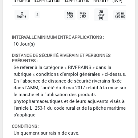
D'EMPLOI
D'APPLICATION
D'APPLICATION
RÉCOLTE
(DVP)
28
2
Min
Max
20 m
2
Jour
kg/ha
: 53
: 83
(20 m)
(s)
INTERVALLE MINIMUM ENTRE APPLICATIONS :
10 Jour(s)
DISTANCE DE SÉCURITÉ RIVERAIN ET PERSONNES
PRÉSENTES :
Se référer à la catégorie « RIVERAINS » dans la
rubrique « conditions d'emploi générales » ci-dessus.
En l'absence de distance de sécurité riverains fixée
dans l'AMM, l'arrêté du 4 mai 2017 relatif à la mise sur
le marché et à l'utilisation des produits
phytopharmaceutiques et de leurs adjuvants visés à
l'article L. 253-1 du code rural et de la pêche maritime
s'applique.
CONDITIONS :
Uniquement sur raisin de cuve.