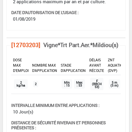
2 applications maximum par an et par culture.
DATE D'AUTORISATION DE L'USAGE :
01/08/2019
[12703203]
Vigne*Trt Part.Aer.*Mildiou(s)
DOSE
DÉLAIS
ZNT
MAX
NOMBRE MAX
STADE
AVANT
AQUATIQUE
D'EMPLOI
D'APPLICATION
D'APPLICATION
RÉCOLTE
(DVP)
F
2
Min
Max
5 m
2
(BBCH
kg/ha
: 15
: 53
(5 m)
53)
INTERVALLE MINIMUM ENTRE APPLICATIONS :
10 Jour(s)
DISTANCE DE SÉCURITÉ RIVERAIN ET PERSONNES
PRÉSENTES :