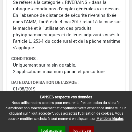
Se référer à la catégorie « RIVERAINS » dans la
rubrique « conditions d'emploi générales » ci-dessus.
En l'absence de distance de sécurité riverains fixée
dans l'AMM, l'arrêté du 4 mai 2017 relatif à la mise sur
le marché et à l'utilisation des produits
phytopharmaceutiques et de leurs adjuvants visés à
l'article L. 253-1 du code rural et de la pêche maritime
s'applique.
CONDITIONS :
Uniquement sur raisin de table.
2 applications maximum par an et par culture.
DATE D'AUTORISATION DE L'USAGE :
01/08/2019
L'ANSES respecte vos données
Nous utilisons des cookies pour mesurer la fréquentation du site afin
d'améliorer son fonctionnement et d'optimiser votre expérience utilisateur. En
cliquant sur "Tout accepter", vous acceptez l'utilisation de cookies. Vous
[12703203]
Vigne*Trt Part.Aer.*Mildiou(s)
pouvez modifier ce choix à tout moment en cliquant sur
Mentions légales
.
DOSE
DÉLAIS
ZNT
Tout accepter
Tout refuser