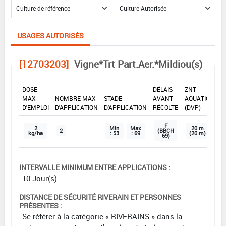
USAGES AUTORISÉS
[12703203]
Vigne*Trt Part.Aer.*Mildiou(s)
DOSE
DÉLAIS
ZNT
MAX
NOMBRE MAX
STADE
AVANT
AQUATIQUE
D'EMPLOI
D'APPLICATION
D'APPLICATION
RÉCOLTE
(DVP)
F
2
Min
Max
20 m
2
(BBCH
kg/ha
: 53
: 69
(20 m)
69)
INTERVALLE MINIMUM ENTRE APPLICATIONS :
10 Jour(s)
DISTANCE DE SÉCURITÉ RIVERAIN ET PERSONNES
PRÉSENTES :
Se référer à la catégorie « RIVERAINS » dans la