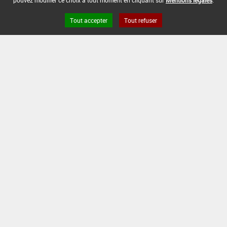
pouvez modifier ce choix à tout moment en cliquant sur
Mentions légales
.
Tout accepter
Tout refuser
Version du produit : v 2.0