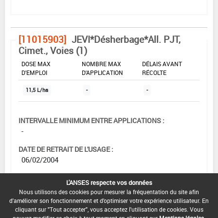
[11015903]
JEVI*Désherbage*All. PJT,
Cimet., Voies (1)
DOSE MAX
NOMBRE MAX
DÉLAIS AVANT
D'EMPLOI
D'APPLICATION
RÉCOLTE
11,5 L/ha
-
-
INTERVALLE MINIMUM ENTRE APPLICATIONS :
-
DATE DE RETRAIT DE L'USAGE :
06/02/2004
DATE DE FIN DE DISTRIBUTION :
L'ANSES respecte vos données
-
Nous utilisons des cookies pour mesurer la fréquentation du site afin
d'améliorer son fonctionnement et d'optimiser votre expérience utilisateur. En
DATE DE FIN D'UTILISATION :
cliquant sur "Tout accepter", vous acceptez l'utilisation de cookies. Vous
-