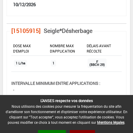
10/12/2026
[15105915]
Seigle*Désherbage
DOSE MAX
NOMBRE MAX
DÉLAIS AVANT
D'EMPLOI
D'APPLICATION
RÉCOLTE
F
1 L/ha
1
(BBCH 29)
INTERVALLE MINIMUM ENTRE APPLICATIONS :
-
L'ANSES respecte vos données
DATE DE RETRAIT DE L'USAGE :
Nous utilisons des cookies pour mesurer la fréquentation du site afin
10/12/2025
d'améliorer son fonctionnement et d'optimiser votre expérience utilisateur. En
cliquant sur "Tout accepter", vous acceptez l'utilisation de cookies. Vous
DATE DE FIN DE DISTRIBUTION :
pouvez modifier ce choix à tout moment en cliquant sur
Mentions légales
.
10/06/2026