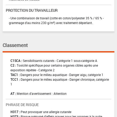
PROTECTION DU TRAVAILLEUR
- Une combinaison de travail (cotte en coton/polyester 35 % / 65 % -
grammage d'au moins 230 g/m²) avec traitement déperlant.
Classement
C1SCA :
Sensibilisants cutanés - Catégorie 1 sous-catégorie A
C2 :
Toxicité spécifique pour certains organes cibles après une
exposition répétée - Catégorie 2
TAC1 :
Dangers pour le milieu aquatique - Danger aigu, catégorie 1
TCC1 :
Dangers pour le milieu aquatique - Danger chronique, catégorie
1
AT :
Mention d'avertissement : Attention
PHRASE DE RISQUE
H317 :
Peut provoquer une allergie cutanée
H373 :
Risque présumé d'effets graves pour les organes à la suite