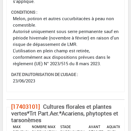
s'applique.
CONDITIONS :
Melon, potiron et autres cucurbitacées à peau non
comestible.
Autorisé uniquement sous serre permanente sauf en
période hivernale (novembre à février) en raison d'un
risque de dépassement de LMR.
L'utilisation en plein champ est retirée,
conformément aux dispositions prévues dans le
règlement (UE) N° 2023/515 du 8 mars 2023.
DATE D'AUTORISATION DE L'USAGE :
23/06/2023
[17403101]
Cultures florales et plantes
vertes*Trt Part.Aer.*Acariens, phytoptes et
tarsonèmes
DOSE
DÉLAIS
ZNT
MAX
NOMBRE MAX
STADE
AVANT
AQUATIQUE