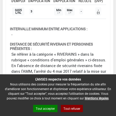
D'EMPLOI
D'APPLICATION
D'APPLICATION
RÉCOLTE
(DVP)
0,025
Min
Max
-
3
-
L/hL
: -
: -
(-)
INTERVALLE MINIMUM ENTRE APPLICATIONS :
-
DISTANCE DE SÉCURITÉ RIVERAIN ET PERSONNES
PRÉSENTES :
Se référer à la catégorie « RIVERAINS » dans la
rubrique « conditions d'emploi générales » ci-dessus.
En l'absence de distance de sécurité riverains fixée
dans l'AMM, l'arrêté du 4 mai 2017 relatif à la mise sur
le marché et à l'utilisation des produits
L'ANSES respecte vos données
phytopharmaceutiques et de leurs adjuvants visés à
Nous utilisons des cookies pour mesurer la fréquentation du site afin
l'article L. 253-1 du code rural et de la pêche maritime
d'améliorer son fonctionnement et d'optimiser votre expérience utilisateur. En
s'applique.
cliquant sur "Tout accepter", vous acceptez l'utilisation de cookies. Vous
pouvez modifier ce choix à tout moment en cliquant sur
Mentions légales
.
CONDITIONS :
Tout accepter
Tout refuser
Autorisé uniquement sous serre permanente.
Volume de bouillie de 1000 L/ha