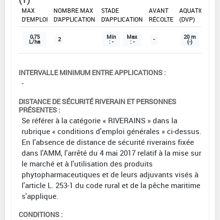
DOSE
DÉLAIS
ZNT
MAX
NOMBRE MAX
STADE
AVANT
AQUATIQUE
D'EMPLOI
D'APPLICATION
D'APPLICATION
RÉCOLTE
(DVP)
0,75
Min
Max
20 m
2
-
L/ha
: -
: -
(-)
INTERVALLE MINIMUM ENTRE APPLICATIONS :
-
DISTANCE DE SÉCURITÉ RIVERAIN ET PERSONNES
PRÉSENTES :
Se référer à la catégorie « RIVERAINS » dans la
rubrique « conditions d'emploi générales » ci-dessus.
En l'absence de distance de sécurité riverains fixée
dans l'AMM, l'arrêté du 4 mai 2017 relatif à la mise sur
le marché et à l'utilisation des produits
phytopharmaceutiques et de leurs adjuvants visés à
l'article L. 253-1 du code rural et de la pêche maritime
s'applique.
CONDITIONS :