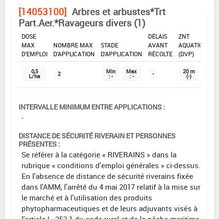
[14053100]
Arbres et arbustes*Trt
Part.Aer.*Ravageurs divers (1)
DOSE
DÉLAIS
ZNT
MAX
NOMBRE MAX
STADE
AVANT
AQUATIQUE
D'EMPLOI
D'APPLICATION
D'APPLICATION
RÉCOLTE
(DVP)
0,5
Min
Max
20 m
2
-
L/ha
: -
: -
(-)
INTERVALLE MINIMUM ENTRE APPLICATIONS :
-
DISTANCE DE SÉCURITÉ RIVERAIN ET PERSONNES
PRÉSENTES :
Se référer à la catégorie « RIVERAINS » dans la
rubrique « conditions d'emploi générales » ci-dessus.
En l'absence de distance de sécurité riverains fixée
dans l'AMM, l'arrêté du 4 mai 2017 relatif à la mise sur
le marché et à l'utilisation des produits
phytopharmaceutiques et de leurs adjuvants visés à
l'article L. 253-1 du code rural et de la pêche maritime