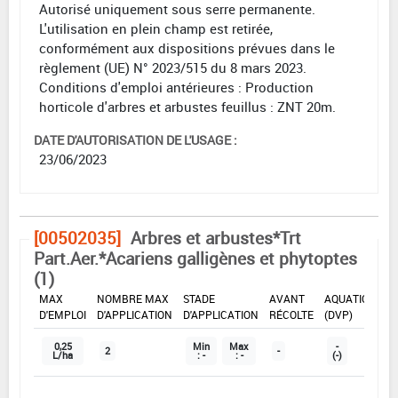
Autorisé uniquement sous serre permanente.
L'utilisation en plein champ est retirée,
conformément aux dispositions prévues dans le
règlement (UE) N° 2023/515 du 8 mars 2023.
Conditions d'emploi antérieures : Production
horticole d'arbres et arbustes feuillus : ZNT 20m.
DATE D'AUTORISATION DE L'USAGE :
23/06/2023
[00502035]
Arbres et arbustes*Trt
Part.Aer.*Acariens galligènes et phytoptes
(1)
DOSE
DÉLAIS
ZNT
MAX
NOMBRE MAX
STADE
AVANT
AQUATIQUE
D'EMPLOI
D'APPLICATION
D'APPLICATION
RÉCOLTE
(DVP)
0,25
Min
Max
-
2
-
L/ha
: -
: -
(-)