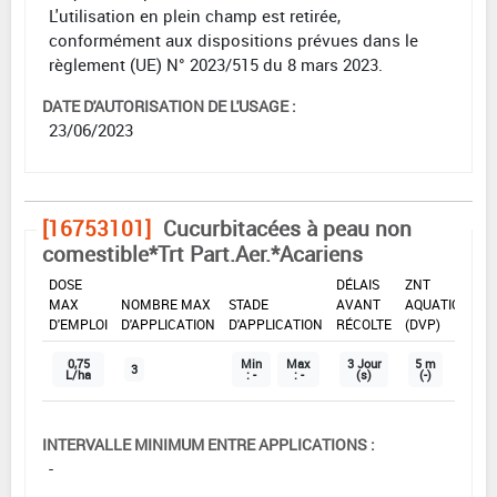
L'utilisation en plein champ est retirée,
conformément aux dispositions prévues dans le
règlement (UE) N° 2023/515 du 8 mars 2023.
DATE D'AUTORISATION DE L'USAGE :
23/06/2023
[16753101]
Cucurbitacées à peau non
comestible*Trt Part.Aer.*Acariens
DOSE
DÉLAIS
ZNT
MAX
NOMBRE MAX
STADE
AVANT
AQUATIQUE
D'EMPLOI
D'APPLICATION
D'APPLICATION
RÉCOLTE
(DVP)
0,75
Min
Max
3 Jour
5 m
3
L/ha
: -
: -
(s)
(-)
INTERVALLE MINIMUM ENTRE APPLICATIONS :
-