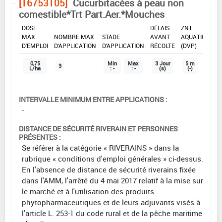
[16753105]
Cucurbitacées à peau non
comestible*Trt Part.Aer.*Mouches
DOSE
DÉLAIS
ZNT
MAX
NOMBRE MAX
STADE
AVANT
AQUATIQUE
D'EMPLOI
D'APPLICATION
D'APPLICATION
RÉCOLTE
(DVP)
0,75
Min
Max
3 Jour
5 m
3
L/ha
: -
: -
(s)
(-)
INTERVALLE MINIMUM ENTRE APPLICATIONS :
-
DISTANCE DE SÉCURITÉ RIVERAIN ET PERSONNES
PRÉSENTES :
Se référer à la catégorie « RIVERAINS » dans la
rubrique « conditions d'emploi générales » ci-dessus.
En l'absence de distance de sécurité riverains fixée
dans l'AMM, l'arrêté du 4 mai 2017 relatif à la mise sur
le marché et à l'utilisation des produits
phytopharmaceutiques et de leurs adjuvants visés à
l'article L. 253-1 du code rural et de la pêche maritime