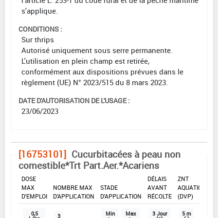
s'applique.
CONDITIONS :
Sur thrips
Autorisé uniquement sous serre permanente.
L'utilisation en plein champ est retirée,
conformément aux dispositions prévues dans le
règlement (UE) N° 2023/515 du 8 mars 2023.
DATE D'AUTORISATION DE L'USAGE :
23/06/2023
[16753101]
Cucurbitacées à peau non
comestible*Trt Part.Aer.*Acariens
DOSE
DÉLAIS
ZNT
MAX
NOMBRE MAX
STADE
AVANT
AQUATIQUE
D'EMPLOI
D'APPLICATION
D'APPLICATION
RÉCOLTE
(DVP)
0,5
Min
Max
3 Jour
5 m
3