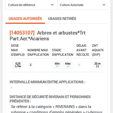
USAGES AUTORISÉS
USAGES RETIRÉS
[14053107]
Arbres et arbustes*Trt
Part.Aer.*Acariens
DOSE
DÉLAIS
ZNT
MAX
NOMBRE MAX
STADE
AVANT
AQUATIQUE
D'EMPLOI
D'APPLICATION
D'APPLICATION
RÉCOLTE
(DVP)
0,25
Min
Max
20 m
2
-
L/ha
: -
: -
(-)
INTERVALLE MINIMUM ENTRE APPLICATIONS :
-
DISTANCE DE SÉCURITÉ RIVERAIN ET PERSONNES
PRÉSENTES :
Se référer à la catégorie « RIVERAINS » dans la
rubrique « conditions d'emploi générales » ci-dessus.