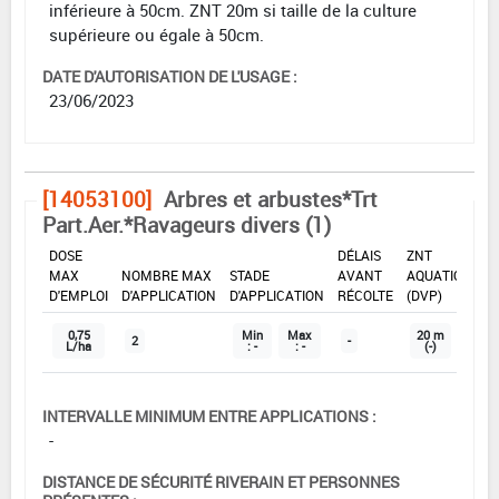
inférieure à 50cm. ZNT 20m si taille de la culture
supérieure ou égale à 50cm.
DATE D'AUTORISATION DE L'USAGE :
23/06/2023
[14053100]
Arbres et arbustes*Trt
Part.Aer.*Ravageurs divers (1)
DOSE
DÉLAIS
ZNT
MAX
NOMBRE MAX
STADE
AVANT
AQUATIQUE
D'EMPLOI
D'APPLICATION
D'APPLICATION
RÉCOLTE
(DVP)
0,75
Min
Max
20 m
2
-
L/ha
: -
: -
(-)
INTERVALLE MINIMUM ENTRE APPLICATIONS :
-
DISTANCE DE SÉCURITÉ RIVERAIN ET PERSONNES