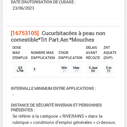
DATE D'AUTORISATION DE L'USAGE :
23/06/2023
[16753105]
Cucurbitacées à peau non
comestible*Trt Part.Aer.*Mouches
DOSE
DÉLAIS
ZNT
MAX
NOMBRE MAX
STADE
AVANT
AQUATIQUE
D'EMPLOI
D'APPLICATION
D'APPLICATION
RÉCOLTE
(DVP)
0,5
Min
Max
3 Jour
5 m
3
L/ha
: -
: -
(s)
(-)
INTERVALLE MINIMUM ENTRE APPLICATIONS :
-
DISTANCE DE SÉCURITÉ RIVERAIN ET PERSONNES
PRÉSENTES :
Se référer à la catégorie « RIVERAINS » dans la
rubrique « conditions d'emploi générales » ci-dessus.