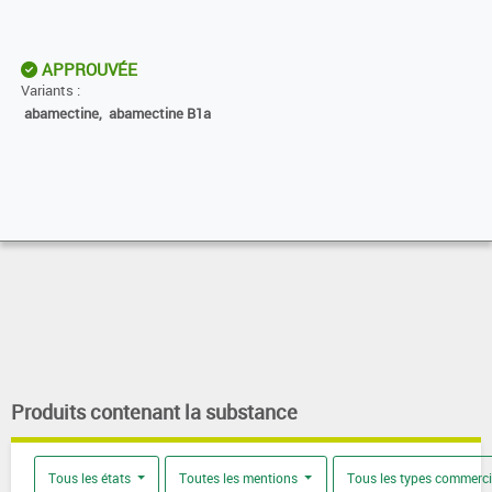
APPROUVÉE
Variants :
abamectine,
abamectine B1a
Produits contenant la substance
Tous les états
Toutes les mentions
Tous les types commerc