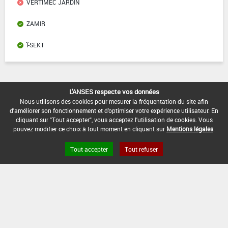
VERTIMEC JARDIN
ZAMIR
Ï-SEKT
Liens utiles
L'ANSES respecte vos données
Nous utilisons des cookies pour mesurer la fréquentation du site afin
d'améliorer son fonctionnement et d'optimiser votre expérience utilisateur. En
Base de données européenne des pesticides
cliquant sur "Tout accepter", vous acceptez l'utilisation de cookies. Vous
Base de données européenne des substances chimiques
pouvez modifier ce choix à tout moment en cliquant sur
Mentions légales
.
Tout accepter
Tout refuser
Version du produit : v20.4