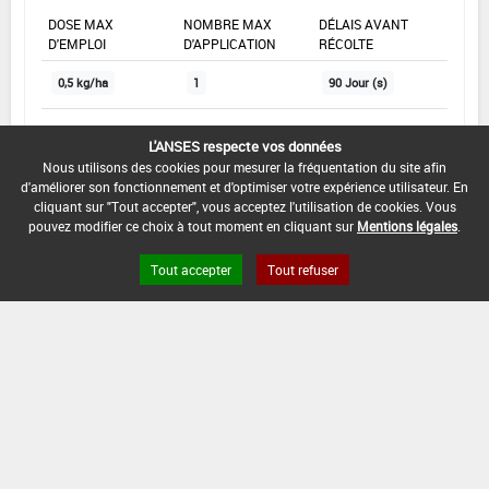
DOSE MAX
NOMBRE MAX
DÉLAIS AVANT
D'EMPLOI
D'APPLICATION
RÉCOLTE
0,5 kg/ha
1
90 Jour (s)
L'ANSES respecte vos données
INTERVALLE MINIMUM ENTRE APPLICATIONS :
Nous utilisons des cookies pour mesurer la fréquentation du site afin
-
d'améliorer son fonctionnement et d'optimiser votre expérience utilisateur. En
cliquant sur "Tout accepter", vous acceptez l'utilisation de cookies. Vous
DATE DE RETRAIT DE L'USAGE :
pouvez modifier ce choix à tout moment en cliquant sur
Mentions légales
.
24/01/2018
Tout accepter
Tout refuser
DATE DE FIN DE DISTRIBUTION :
30/09/2018
DATE DE FIN D'UTILISATION :
30/09/2019