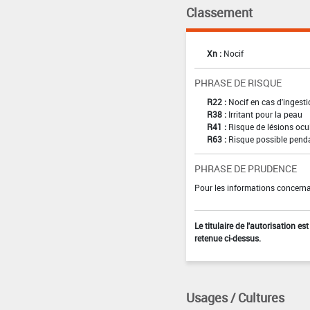
Classement
Xn :
Nocif
PHRASE DE RISQUE
R22 :
Nocif en cas d'ingest
R38 :
Irritant pour la peau
R41 :
Risque de lésions ocu
R63 :
Risque possible pendan
PHRASE DE PRUDENCE
Pour les informations concernan
Le titulaire de l'autorisation e
retenue ci-dessus.
Usages / Cultures