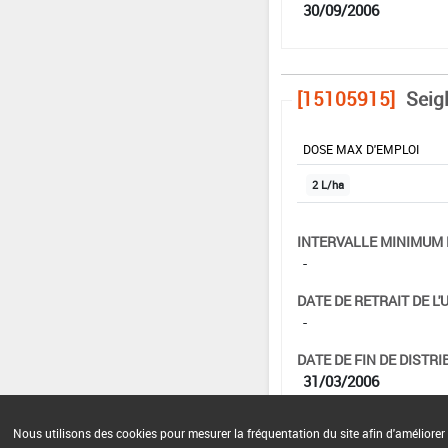
30/09/2006
[15105915]
Seig
DOSE MAX D'EMPLOI
2 L/ha
INTERVALLE MINIMUM 
-
DATE DE RETRAIT DE L'
-
DATE DE FIN DE DISTRI
31/03/2006
DATE DE FIN D'UTILISAT
Nous utilisons des cookies pour mesurer la fréquentation du site afin d'améliorer 
30/09/2006