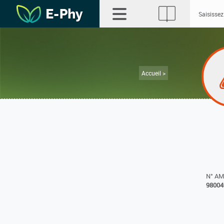
Accueil >
N° A
98004