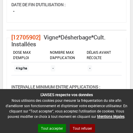
DATE DE FIN D'UTILISATION :
-
[12705902]
Vigne*Désherbage*Cult.
Installées
DOSE MAX
NOMBRE MAX
DÉLAIS AVANT
D'EMPLOI
D'APPLICATION
RÉCOLTE
4 kg/ha
-
-
INTERVALLE MINIMUM ENTRE APPLICATIONS :
-
L'ANSES respecte vos données
Nous utilisons des cookies pour mesurer la fréquentation du site afin
DATE DE RETRAIT DE L'USAGE :
d'améliorer son fonctionnement et d'optimiser votre expérience utilisateur. En
-
cliquant sur "Tout accepter", vous acceptez l'utilisation de cookies. Vous
pouvez modifier ce choix à tout moment en cliquant sur
Mentions légales
.
DATE DE FIN DE DISTRIBUTION :
31/08/2009
Tout accepter
Tout refuser