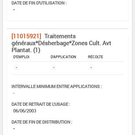
DATE DE FIN D'UTILISATION :
-
[11015921]
Traitements
généraux*Désherbage*Zones Cult. Avt
Plantat. (1)
DOSE MAX
NOMBRE MAX
DÉLAIS AVANT
D'EMPLOI
D'APPLICATION
RÉCOLTE
-
-
-
INTERVALLE MINIMUM ENTRE APPLICATIONS :
-
DATE DE RETRAIT DE L'USAGE :
06/06/2003
DATE DE FIN DE DISTRIBUTION :
-