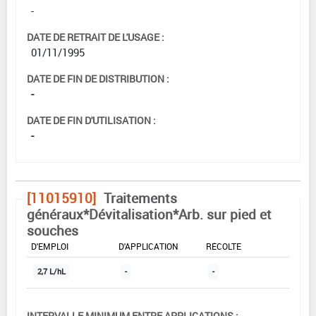
-
DATE DE RETRAIT DE L'USAGE :
01/11/1995
DATE DE FIN DE DISTRIBUTION :
-
DATE DE FIN D'UTILISATION :
-
[11015910]
Traitements
généraux*Dévitalisation*Arb. sur pied et
souches
DOSE MAX
NOMBRE MAX
DÉLAIS AVANT
D'EMPLOI
D'APPLICATION
RÉCOLTE
2,7 L/hL
-
-
INTERVALLE MINIMUM ENTRE APPLICATIONS :