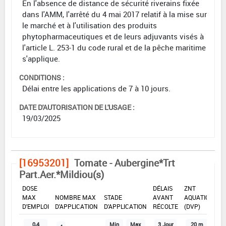
En l'absence de distance de sécurité riverains fixée
dans l'AMM, l'arrêté du 4 mai 2017 relatif à la mise sur
le marché et à l'utilisation des produits
phytopharmaceutiques et de leurs adjuvants visés à
l'article L. 253-1 du code rural et de la pêche maritime
s'applique.
CONDITIONS :
Délai entre les applications de 7 à 10 jours.
DATE D'AUTORISATION DE L'USAGE :
19/03/2025
[16953201]
Tomate - Aubergine*Trt
Part.Aer.*Mildiou(s)
DOSE
DÉLAIS
ZNT
MAX
NOMBRE MAX
STADE
AVANT
AQUATIQUE
D'EMPLOI
D'APPLICATION
D'APPLICATION
RÉCOLTE
(DVP)
0,4
Min
Max
3 Jour
20 m