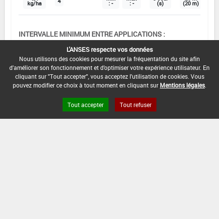
4
kg/ha
: -
: -
(s)
(20 m)
INTERVALLE MINIMUM ENTRE APPLICATIONS :
-
L'ANSES respecte vos données
Nous utilisons des cookies pour mesurer la fréquentation du site afin
DISTANCE DE SÉCURITÉ RIVERAIN ET PERSONNES
d'améliorer son fonctionnement et d'optimiser votre expérience utilisateur. En
PRÉSENTES :
cliquant sur "Tout accepter", vous acceptez l'utilisation de cookies. Vous
Se référer à la catégorie « RIVERAINS » dans la
pouvez modifier ce choix à tout moment en cliquant sur
Mentions légales
.
rubrique « conditions d'emploi générales » ci-dessus.
En l'absence de distance de sécurité riverains fixée
Tout accepter
Tout refuser
dans l'AMM, l'arrêté du 4 mai 2017 relatif à la mise sur
le marché et à l'utilisation des produits
phytopharmaceutiques et de leurs adjuvants visés à
l'article L. 253-1 du code rural et de la pêche maritime
s'applique.
CONDITIONS :
uniquement sur tomate en plein champ:
Délai entre les applications de 7 à 10 jours.
DATE D'AUTORISATION DE L'USAGE :