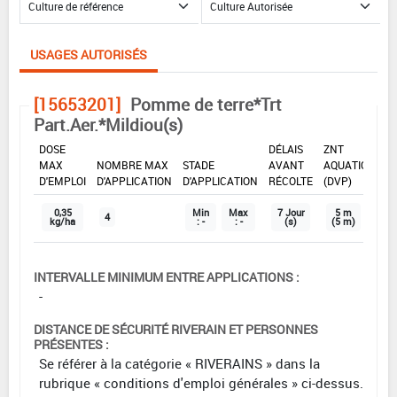
USAGES AUTORISÉS
[15653201]
Pomme de terre*Trt
Part.Aer.*Mildiou(s)
DOSE
DÉLAIS
ZNT
MAX
NOMBRE MAX
STADE
AVANT
AQUATIQUE
D'EMPLOI
D'APPLICATION
D'APPLICATION
RÉCOLTE
(DVP)
0,35
Min
Max
7 Jour
5 m
4
kg/ha
: -
: -
(s)
(5 m)
INTERVALLE MINIMUM ENTRE APPLICATIONS :
-
DISTANCE DE SÉCURITÉ RIVERAIN ET PERSONNES
PRÉSENTES :
Se référer à la catégorie « RIVERAINS » dans la
rubrique « conditions d'emploi générales » ci-dessus.