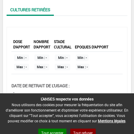
CULTURES RETIRÉES
DOSE
NOMBRE
STADE
D'APPORT
D'APPORT
CULTURAL
EPOQUES D'APPORT
Min :
-
Min :
-
Min :
-
Min :
-
Max :
-
Max :
-
Max :
-
Max :
-
DATE DE RETRAIT DE L'USAGE :
-
L'ANSES respecte vos données
COMMENTAIRE :
Nous utilisons des cookies pour mesurer la fréquentation du site afin
d'améliorer son fonctionnement et d'optimiser votre expérience utilisateur. En
cliquant sur "Tout accepter", vous acceptez l'utilisation de cookies. Vous
pouvez modifier ce choix à tout moment en cliquant sur
Mentions légales
.
Tout accepter
Tout refuser