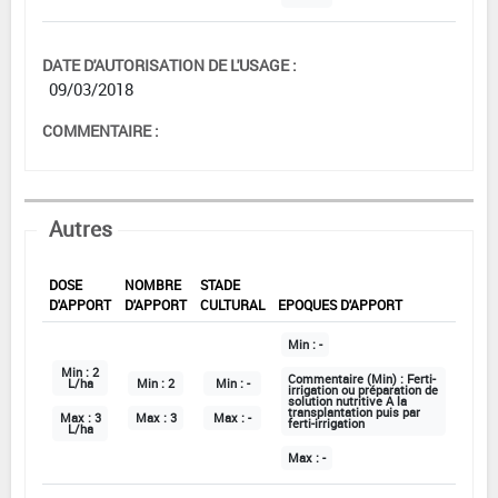
DATE D'AUTORISATION DE L'USAGE :
09/03/2018
COMMENTAIRE :
Autres
DOSE
NOMBRE
STADE
D'APPORT
D'APPORT
CULTURAL
EPOQUES D'APPORT
Min :
-
Min :
2
Commentaire (Min) :
Ferti-
L/ha
Min :
2
Min :
-
irrigation ou préparation de
solution nutritive A la
transplantation puis par
Max :
3
Max :
3
Max :
-
ferti-irrigation
L/ha
Max :
-