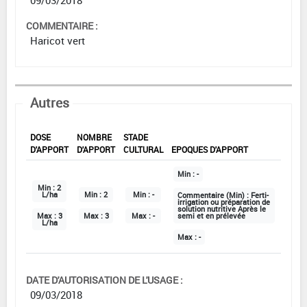
COMMENTAIRE :
Haricot vert
Autres
DOSE
NOMBRE
STADE
D'APPORT
D'APPORT
CULTURAL
EPOQUES D'APPORT
Min :
-
Min :
2
L/ha
Min :
2
Min :
-
Commentaire (Min) :
Ferti-
irrigation ou préparation de
solution nutritive Après le
Max :
3
Max :
3
Max :
-
semi et en prélevée
L/ha
Max :
-
DATE D'AUTORISATION DE L'USAGE :
09/03/2018