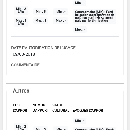
Min :
-
Min :
2
L/ha
Min :
3
Min :
-
Commentaire (Min) :
Ferti-
irrigation ou préparation de
solution nutritive Au semi
Max :
3
Max :
5
Max :
-
puis par ferti-irrigation
L/ha
Max :
-
DATE D'AUTORISATION DE L'USAGE :
09/03/2018
COMMENTAIRE :
Autres
DOSE
NOMBRE
STADE
D'APPORT
D'APPORT
CULTURAL
EPOQUES D'APPORT
Min :
-
Min :
2
L/ha
Min :
3
Min :
-
Commentaire (Min) :
Ferti-