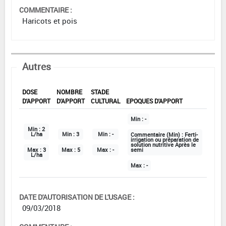
COMMENTAIRE :
Haricots et pois
Autres
DOSE
NOMBRE
STADE
D'APPORT
D'APPORT
CULTURAL
EPOQUES D'APPORT
Min :
-
Min :
2
L/ha
Min :
3
Min :
-
Commentaire (Min) :
Ferti-
irrigation ou préparation de
solution nutritive Après le
Max :
3
Max :
5
Max :
-
semi
L/ha
Max :
-
DATE D'AUTORISATION DE L'USAGE :
09/03/2018