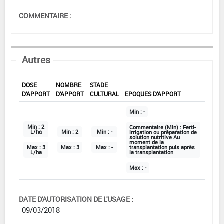
COMMENTAIRE :
Autres
DOSE
NOMBRE
STADE
D'APPORT
D'APPORT
CULTURAL
EPOQUES D'APPORT
Min :
-
Min :
2
Commentaire (Min) :
Ferti-
L/ha
Min :
2
Min :
-
irrigation ou préparation de
solution nutritive Au
moment de la
Max :
3
Max :
3
Max :
-
transplantation puis après
L/ha
la transplantation
Max :
-
DATE D'AUTORISATION DE L'USAGE :
09/03/2018