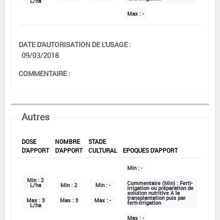
L/ha
Max :
-
DATE D'AUTORISATION DE L'USAGE :
09/03/2018
COMMENTAIRE :
Autres
DOSE
NOMBRE
STADE
D'APPORT
D'APPORT
CULTURAL
EPOQUES D'APPORT
Min :
-
Min :
2
Commentaire (Min) :
Ferti-
L/ha
Min :
2
Min :
-
irrigation ou préparation de
solution nutritive A la
transplantation puis par
Max :
3
Max :
3
Max :
-
ferti-irrigation
L/ha
Max :
-