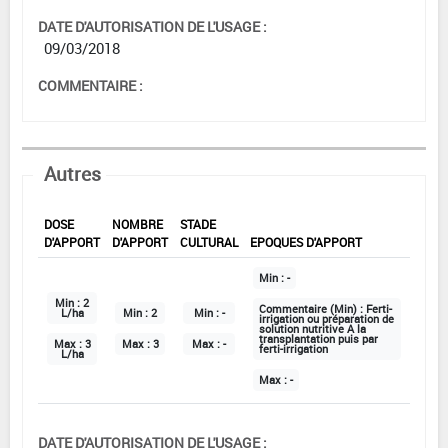
DATE D'AUTORISATION DE L'USAGE :
09/03/2018
COMMENTAIRE :
Autres
DOSE
NOMBRE
STADE
D'APPORT
D'APPORT
CULTURAL
EPOQUES D'APPORT
Min :
-
Min :
2
Commentaire (Min) :
Ferti-
L/ha
Min :
2
Min :
-
irrigation ou préparation de
solution nutritive A la
transplantation puis par
Max :
3
Max :
3
Max :
-
ferti-irrigation
L/ha
Max :
-
DATE D'AUTORISATION DE L'USAGE :