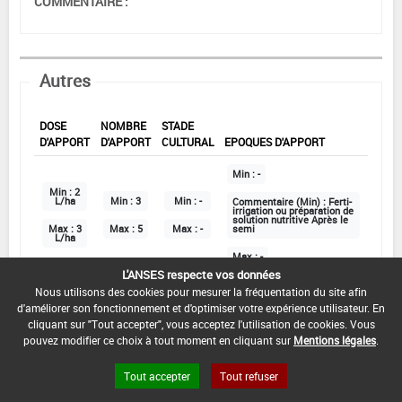
COMMENTAIRE :
Autres
DOSE
NOMBRE
STADE
D'APPORT
D'APPORT
CULTURAL
EPOQUES D'APPORT
Min :
-
Min :
2
L/ha
Min :
3
Min :
-
Commentaire (Min) :
Ferti-
irrigation ou préparation de
solution nutritive Après le
Max :
3
Max :
5
Max :
-
semi
L/ha
Max :
-
L'ANSES respecte vos données
Nous utilisons des cookies pour mesurer la fréquentation du site afin
d'améliorer son fonctionnement et d'optimiser votre expérience utilisateur. En
DATE D'AUTORISATION DE L'USAGE :
cliquant sur "Tout accepter", vous acceptez l'utilisation de cookies. Vous
09/03/2018
pouvez modifier ce choix à tout moment en cliquant sur
Mentions légales
.
COMMENTAIRE :
Tout accepter
Tout refuser