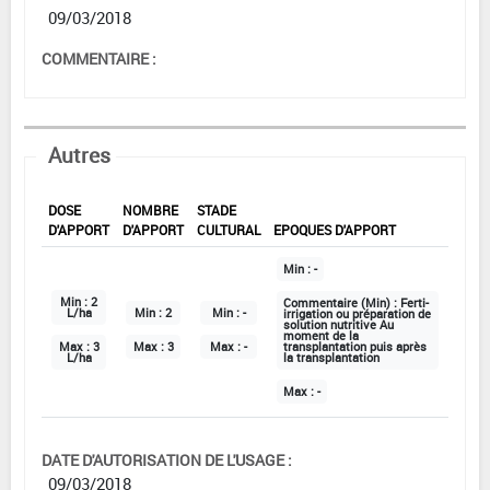
09/03/2018
COMMENTAIRE :
Autres
DOSE
NOMBRE
STADE
D'APPORT
D'APPORT
CULTURAL
EPOQUES D'APPORT
Min :
-
Min :
2
Commentaire (Min) :
Ferti-
L/ha
Min :
2
Min :
-
irrigation ou préparation de
solution nutritive Au
moment de la
Max :
3
Max :
3
Max :
-
transplantation puis après
L/ha
la transplantation
Max :
-
DATE D'AUTORISATION DE L'USAGE :
09/03/2018