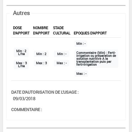
Autres
DOSE
NOMBRE
STADE
D'APPORT
D'APPORT
CULTURAL
EPOQUES D'APPORT
Min :
-
Min :
2
Commentaire (Min) :
Ferti-
L/ha
Min :
2
Min :
-
irrigation ou préparation de
solution nutritive A la
transplantation puis par
Max :
3
Max :
3
Max :
-
ferti-irrigation
L/ha
Max :
-
DATE D'AUTORISATION DE L'USAGE :
09/03/2018
COMMENTAIRE :