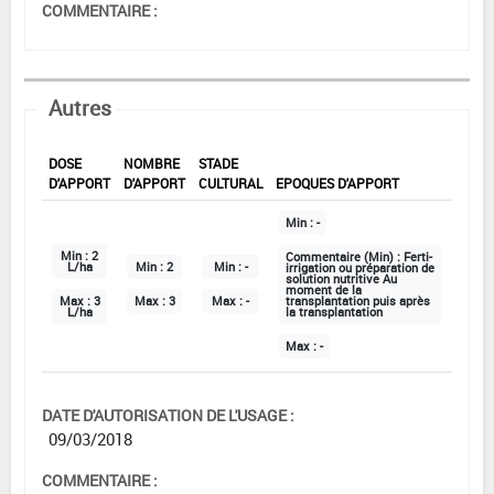
COMMENTAIRE :
Autres
DOSE
NOMBRE
STADE
D'APPORT
D'APPORT
CULTURAL
EPOQUES D'APPORT
Min :
-
Min :
2
Commentaire (Min) :
Ferti-
L/ha
Min :
2
Min :
-
irrigation ou préparation de
solution nutritive Au
moment de la
Max :
3
Max :
3
Max :
-
transplantation puis après
L/ha
la transplantation
Max :
-
DATE D'AUTORISATION DE L'USAGE :
09/03/2018
COMMENTAIRE :