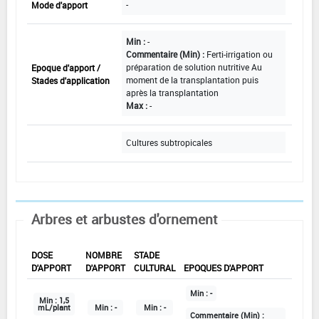
-
Mode d'apport
Min :
-
Commentaire (Min) :
Ferti-irrigation ou
préparation de solution nutritive Au
Epoque d'apport /
moment de la transplantation puis
Stades d'application
après la transplantation
Max :
-
Cultures subtropicales
Arbres et arbustes d'ornement
DOSE
NOMBRE
STADE
D'APPORT
D'APPORT
CULTURAL
EPOQUES D'APPORT
Min :
-
Min :
1,5
mL/plant
Min :
-
Min :
-
Commentaire (Min) :