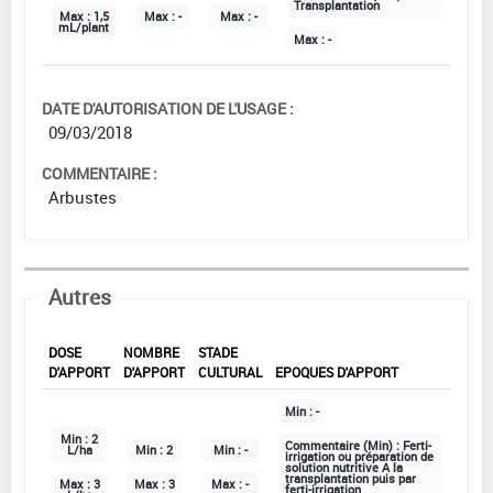
Transplantation
Max :
1,5
Max :
-
Max :
-
mL/plant
Max :
-
DATE D'AUTORISATION DE L'USAGE :
09/03/2018
COMMENTAIRE :
Arbustes
Autres
DOSE
NOMBRE
STADE
D'APPORT
D'APPORT
CULTURAL
EPOQUES D'APPORT
Min :
-
Min :
2
Commentaire (Min) :
Ferti-
L/ha
Min :
2
Min :
-
irrigation ou préparation de
solution nutritive A la
transplantation puis par
Max :
3
Max :
3
Max :
-
ferti-irrigation