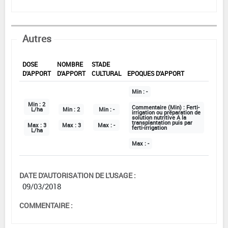
Autres
DOSE
NOMBRE
STADE
D'APPORT
D'APPORT
CULTURAL
EPOQUES D'APPORT
Min :
-
Min :
2
Commentaire (Min) :
Ferti-
L/ha
Min :
2
Min :
-
irrigation ou préparation de
solution nutritive A la
transplantation puis par
Max :
3
Max :
3
Max :
-
ferti-irrigation
L/ha
Max :
-
DATE D'AUTORISATION DE L'USAGE :
09/03/2018
COMMENTAIRE :