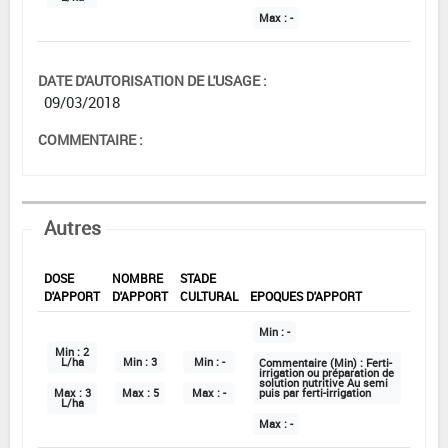
Max :
-
DATE D'AUTORISATION DE L'USAGE :
09/03/2018
COMMENTAIRE :
Autres
DOSE
NOMBRE
STADE
D'APPORT
D'APPORT
CULTURAL
EPOQUES D'APPORT
Min :
-
Min :
2
L/ha
Min :
3
Min :
-
Commentaire (Min) :
Ferti-
irrigation ou préparation de
solution nutritive Au semi
Max :
3
Max :
5
Max :
-
puis par ferti-irrigation
L/ha
Max :
-