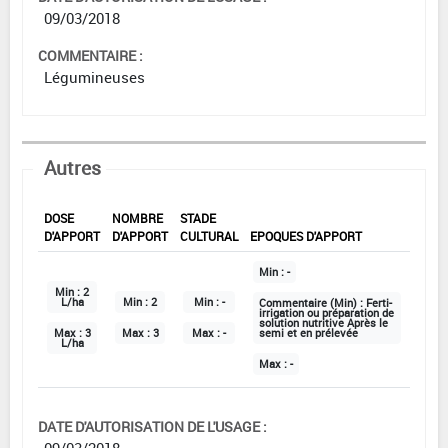
09/03/2018
COMMENTAIRE :
Légumineuses
Autres
DOSE
NOMBRE
STADE
D'APPORT
D'APPORT
CULTURAL
EPOQUES D'APPORT
Min :
-
Min :
2
L/ha
Min :
2
Min :
-
Commentaire (Min) :
Ferti-
irrigation ou préparation de
solution nutritive Après le
Max :
3
Max :
3
Max :
-
semi et en prélevée
L/ha
Max :
-
DATE D'AUTORISATION DE L'USAGE :
09/03/2018