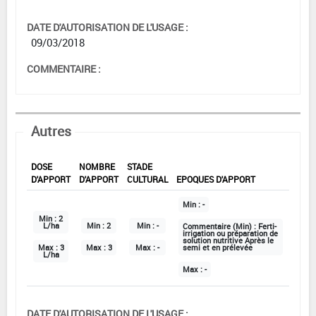
DATE D'AUTORISATION DE L'USAGE :
09/03/2018
COMMENTAIRE :
Autres
DOSE
NOMBRE
STADE
D'APPORT
D'APPORT
CULTURAL
EPOQUES D'APPORT
Min :
-
Min :
2
L/ha
Min :
2
Min :
-
Commentaire (Min) :
Ferti-
irrigation ou préparation de
solution nutritive Après le
Max :
3
Max :
3
Max :
-
semi et en prélevée
L/ha
Max :
-
DATE D'AUTORISATION DE L'USAGE :