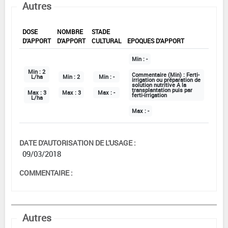
Autres
DOSE
NOMBRE
STADE
D'APPORT
D'APPORT
CULTURAL
EPOQUES D'APPORT
Min :
-
Min :
2
Commentaire (Min) :
Ferti-
L/ha
Min :
2
Min :
-
irrigation ou préparation de
solution nutritive A la
transplantation puis par
Max :
3
Max :
3
Max :
-
ferti-irrigation
L/ha
Max :
-
DATE D'AUTORISATION DE L'USAGE :
09/03/2018
COMMENTAIRE :
Autres