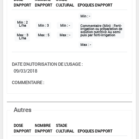
D'APPORT
D'APPORT
CULTURAL
EPOQUES D'APPORT
Min :
-
Min :
2
L/ha
Min :
3
Min :
-
Commentaire (Min) :
Ferti-
irrigation ou préparation de
solution nutritive Au semi
Max :
3
Max :
5
Max :
-
puis par ferti-irrigation
L/ha
Max :
-
DATE D'AUTORISATION DE L'USAGE :
09/03/2018
COMMENTAIRE :
Autres
DOSE
NOMBRE
STADE
D'APPORT
D'APPORT
CULTURAL
EPOQUES D'APPORT