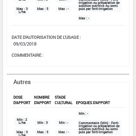
irrigation ou préparation de
solution nutritive Au semi
Max :
3
Max :
5
Max :
-
puis par ferti-irrigation
L/ha
Max :
-
DATE D'AUTORISATION DE L'USAGE :
09/03/2018
COMMENTAIRE :
Autres
DOSE
NOMBRE
STADE
D'APPORT
D'APPORT
CULTURAL
EPOQUES D'APPORT
Min :
-
Min :
2
L/ha
Min :
3
Min :
-
Commentaire (Min) :
Ferti-
irrigation ou préparation de
solution nutritive Au semi
Max :
3
Max :
5
Max :
-
puis par ferti-irrigation
L/ha