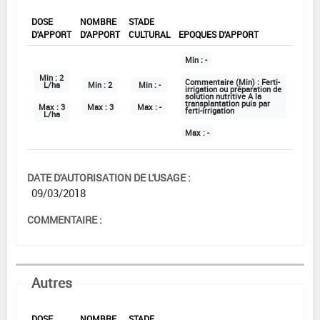
DOSE
NOMBRE
STADE
D'APPORT
D'APPORT
CULTURAL
EPOQUES D'APPORT
Min :
-
Min :
2
Commentaire (Min) :
Ferti-
L/ha
Min :
2
Min :
-
irrigation ou préparation de
solution nutritive A la
transplantation puis par
Max :
3
Max :
3
Max :
-
ferti-irrigation
L/ha
Max :
-
DATE D'AUTORISATION DE L'USAGE :
09/03/2018
COMMENTAIRE :
Autres
DOSE
NOMBRE
STADE