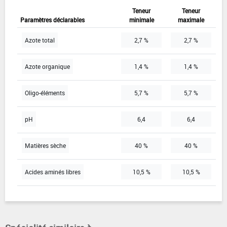
Teneur
Teneur
Paramètres déclarables
minimale
maximale
Azote total
2,7 %
2,7 %
Azote organique
1,4 %
1,4 %
Oligo-éléments
5,7 %
5,7 %
pH
6,4
6,4
Matières sèche
40 %
40 %
Acides aminés libres
10,5 %
10,5 %