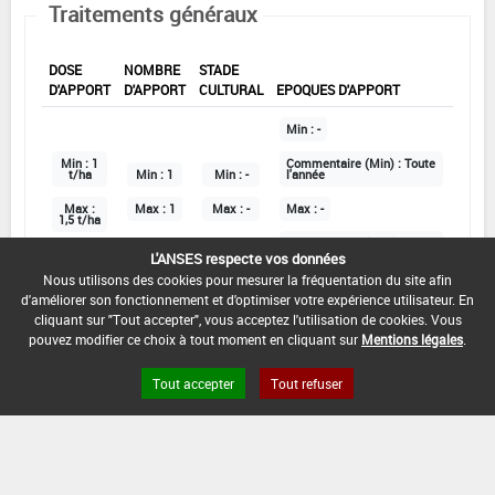
Traitements généraux
DOSE
NOMBRE
STADE
D'APPORT
D'APPORT
CULTURAL
EPOQUES D'APPORT
Min :
-
Min :
1
Commentaire (Min) :
Toute
t/ha
Min :
1
Min :
-
l'année
Max :
Max :
1
Max :
-
Max :
-
1,5 t/ha
Commentaire (Max) :
Toute l'année
L'ANSES respecte vos données
Nous utilisons des cookies pour mesurer la fréquentation du site afin
d'améliorer son fonctionnement et d'optimiser votre expérience utilisateur. En
cliquant sur "Tout accepter", vous acceptez l'utilisation de cookies. Vous
DATE D'AUTORISATION DE L'USAGE :
pouvez modifier ce choix à tout moment en cliquant sur
Mentions légales
.
22/08/2016
Tout accepter
Tout refuser
COMMENTAIRE :
Grandes cultures, forêt, pâtures, maraîchage,
horticulture, arboriculture, plantes pérennes