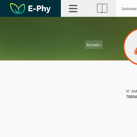
Accueil >
N° A
78004