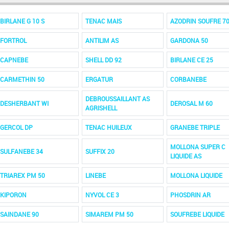
BIRLANE G 10 S
TENAC MAIS
AZODRIN SOUFRE 7
FORTROL
ANTILIM AS
GARDONA 50
CAPNEBE
SHELL DD 92
BIRLANE CE 25
CARMETHIN 50
ERGATUR
CORBANEBE
DEBROUSSAILLANT AS
DESHERBANT WI
DEROSAL M 60
AGRISHELL
GERCOL DP
TENAC HUILEUX
GRANEBE TRIPLE
MOLLONA SUPER C
SULFANEBE 34
SUFFIX 20
LIQUIDE AS
TRIAREX PM 50
LINEBE
MOLLONA LIQUIDE
KIPORON
NYVOL CE 3
PHOSDRIN AR
SAINDANE 90
SIMAREM PM 50
SOUFREBE LIQUIDE