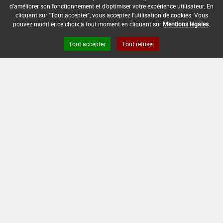
d'améliorer son fonctionnement et d'optimiser votre expérience utilisateur. En
DATE DE FIN DE DISTRIBUTION :
cliquant sur "Tout accepter", vous acceptez l'utilisation de cookies. Vous
-
pouvez modifier ce choix à tout moment en cliquant sur
Mentions légales
.
DATE DE FIN D'UTILISATION :
Tout accepter
Tout refuser
-
Version du produit : v 2.0