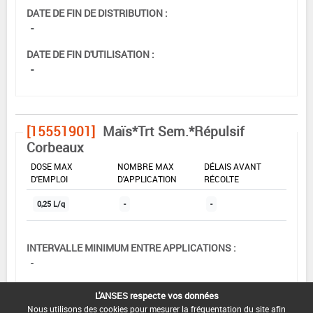
DATE DE FIN DE DISTRIBUTION :
-
DATE DE FIN D'UTILISATION :
-
[15551901]
Maïs*Trt Sem.*Répulsif
Corbeaux
DOSE MAX
NOMBRE MAX
DÉLAIS AVANT
D'EMPLOI
D'APPLICATION
RÉCOLTE
0,25 L/q
-
-
INTERVALLE MINIMUM ENTRE APPLICATIONS :
-
DATE DE RETRAIT DE L'USAGE :
L'ANSES respecte vos données
02/04/1998
Nous utilisons des cookies pour mesurer la fréquentation du site afin