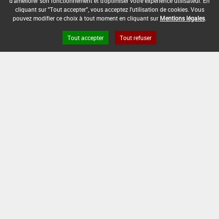
d'améliorer son fonctionnement et d'optimiser votre expérience utilisateur. En
DATE DE FIN D'UTILISATION :
cliquant sur "Tout accepter", vous acceptez l'utilisation de cookies. Vous
pouvez modifier ce choix à tout moment en cliquant sur
Mentions légales
.
-
Tout accepter
Tout refuser
Version du produit : v 2.0