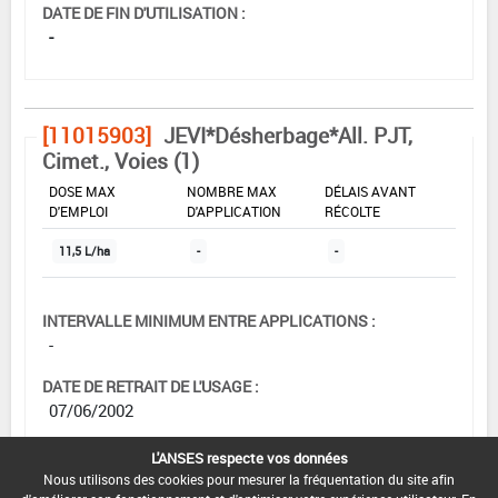
DATE DE FIN D'UTILISATION :
-
[11015903]
JEVI*Désherbage*All. PJT,
Cimet., Voies (1)
DOSE MAX
NOMBRE MAX
DÉLAIS AVANT
D'EMPLOI
D'APPLICATION
RÉCOLTE
11,5 L/ha
-
-
INTERVALLE MINIMUM ENTRE APPLICATIONS :
-
DATE DE RETRAIT DE L'USAGE :
07/06/2002
DATE DE FIN DE DISTRIBUTION :
L'ANSES respecte vos données
-
Nous utilisons des cookies pour mesurer la fréquentation du site afin