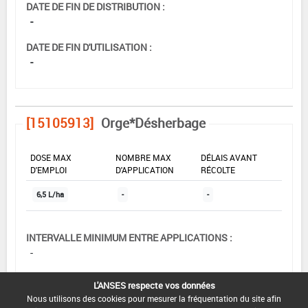
DATE DE FIN DE DISTRIBUTION :
-
DATE DE FIN D'UTILISATION :
-
[15105913]
Orge*Désherbage
DOSE MAX
NOMBRE MAX
DÉLAIS AVANT
D'EMPLOI
D'APPLICATION
RÉCOLTE
6,5 L/ha
-
-
INTERVALLE MINIMUM ENTRE APPLICATIONS :
-
DATE DE RETRAIT DE L'USAGE :
L'ANSES respecte vos données
01/11/1996
Nous utilisons des cookies pour mesurer la fréquentation du site afin