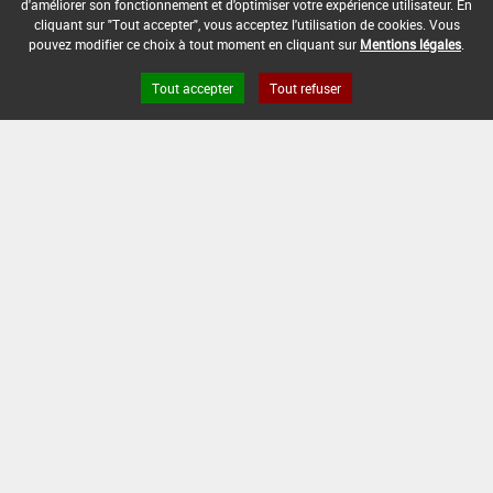
d'améliorer son fonctionnement et d'optimiser votre expérience utilisateur. En
DATE DE FIN DE DISTRIBUTION :
cliquant sur "Tout accepter", vous acceptez l'utilisation de cookies. Vous
-
pouvez modifier ce choix à tout moment en cliquant sur
Mentions légales
.
DATE DE FIN D'UTILISATION :
Tout accepter
Tout refuser
-
Version du produit : v 2.0