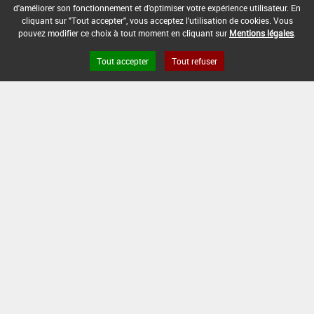
29/03/2011
d'améliorer son fonctionnement et d'optimiser votre expérience utilisateur. En
cliquant sur "Tout accepter", vous acceptez l'utilisation de cookies. Vous
pouvez modifier ce choix à tout moment en cliquant sur
Mentions légales
.
Tout accepter
Tout refuser
[11015908]
Traitements
généraux*Destruct. Mousses (1)
DOSE
DÉLAIS
ZNT
MAX
NOMBRE MAX
STADE
AVANT
AQUATIQUE
D'EMPLOI
D'APPLICATION
D'APPLICATION
RÉCOLTE
(DVP)
166
Min
Max
5 m
2
-
L/ha
: -
: -
(-)
INTERVALLE MINIMUM ENTRE APPLICATIONS :
-
DISTANCE DE SÉCURITÉ RIVERAIN ET PERSONNES
PRÉSENTES :
Se référer à la catégorie « RIVERAINS » dans la
rubrique « conditions d'emploi générales » ci-dessus.
En l'absence de distance de sécurité riverains fixée