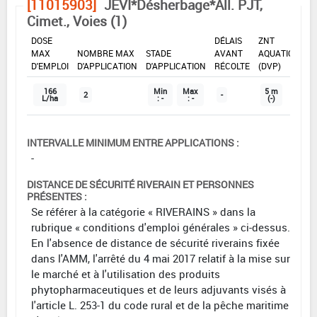
[11015903]
JEVI*Désherbage*All. PJT,
Cimet., Voies (1)
DOSE
DÉLAIS
ZNT
MAX
NOMBRE MAX
STADE
AVANT
AQUATIQUE
D'EMPLOI
D'APPLICATION
D'APPLICATION
RÉCOLTE
(DVP)
166
Min
Max
5 m
2
-
L/ha
: -
: -
(-)
INTERVALLE MINIMUM ENTRE APPLICATIONS :
-
DISTANCE DE SÉCURITÉ RIVERAIN ET PERSONNES
PRÉSENTES :
Se référer à la catégorie « RIVERAINS » dans la
rubrique « conditions d'emploi générales » ci-dessus.
En l'absence de distance de sécurité riverains fixée
dans l'AMM, l'arrêté du 4 mai 2017 relatif à la mise sur
le marché et à l'utilisation des produits
phytopharmaceutiques et de leurs adjuvants visés à
l'article L. 253-1 du code rural et de la pêche maritime