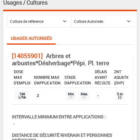
Usages / Cultures
USAGES AUTORISÉS
[14055901]
Arbres et
arbustes*Désherbage*Pépi. Pl. terre
DOSE
DÉLAIS
ZNT
MAX
NOMBRE MAX
STADE
AVANT
AQUATIQUE
D'EMPLOI
D'APPLICATION
D'APPLICATION
RÉCOLTE
(DVP)
166
Min
Max
5 m
2
-
L/ha
: -
: -
(-)
INTERVALLE MINIMUM ENTRE APPLICATIONS :
-
DISTANCE DE SÉCURITÉ RIVERAIN ET PERSONNES