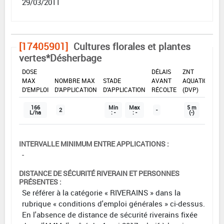
29/03/2011
[17405901]
Cultures florales et plantes
vertes*Désherbage
DOSE
DÉLAIS
ZNT
MAX
NOMBRE MAX
STADE
AVANT
AQUATIQUE
D'EMPLOI
D'APPLICATION
D'APPLICATION
RÉCOLTE
(DVP)
166
Min
Max
5 m
2
-
L/ha
: -
: -
(-)
INTERVALLE MINIMUM ENTRE APPLICATIONS :
-
DISTANCE DE SÉCURITÉ RIVERAIN ET PERSONNES
PRÉSENTES :
Se référer à la catégorie « RIVERAINS » dans la
rubrique « conditions d'emploi générales » ci-dessus.
En l'absence de distance de sécurité riverains fixée