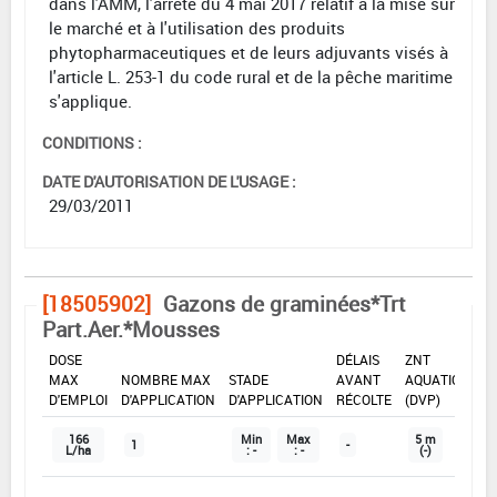
dans l'AMM, l'arrêté du 4 mai 2017 relatif à la mise sur
le marché et à l'utilisation des produits
phytopharmaceutiques et de leurs adjuvants visés à
l'article L. 253-1 du code rural et de la pêche maritime
s'applique.
CONDITIONS :
DATE D'AUTORISATION DE L'USAGE :
29/03/2011
[18505902]
Gazons de graminées*Trt
Part.Aer.*Mousses
DOSE
DÉLAIS
ZNT
MAX
NOMBRE MAX
STADE
AVANT
AQUATIQUE
D'EMPLOI
D'APPLICATION
D'APPLICATION
RÉCOLTE
(DVP)
166
Min
Max
5 m
1
-
L/ha
: -
: -
(-)