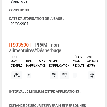
s'applique.
CONDITIONS :
DATE D'AUTORISATION DE L'USAGE :
29/03/2011
[19335901]
PPAM - non
alimentaires*Désherbage
DOSE
DÉLAIS
ZNT
MAX
NOMBRE MAX
STADE
AVANT
AQUATIQUE
D'EMPLOI
D'APPLICATION
D'APPLICATION
RÉCOLTE
(DVP)
166
Min
Max
5 m
2
-
L/ha
: -
: -
(-)
INTERVALLE MINIMUM ENTRE APPLICATIONS :
-
DISTANCE DE SÉCURITÉ RIVERAIN ET PERSONNES