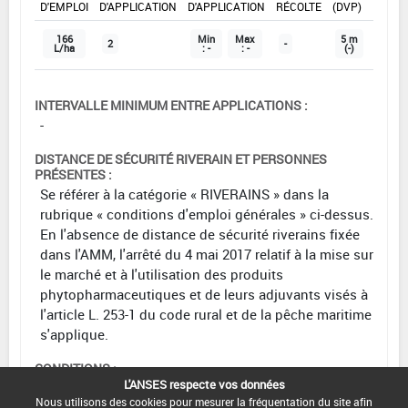
D'EMPLOI
D'APPLICATION
D'APPLICATION
RÉCOLTE
(DVP)
166
Min
Max
5 m
2
-
L/ha
: -
: -
(-)
INTERVALLE MINIMUM ENTRE APPLICATIONS :
-
DISTANCE DE SÉCURITÉ RIVERAIN ET PERSONNES
PRÉSENTES :
Se référer à la catégorie « RIVERAINS » dans la
rubrique « conditions d'emploi générales » ci-dessus.
En l'absence de distance de sécurité riverains fixée
dans l'AMM, l'arrêté du 4 mai 2017 relatif à la mise sur
le marché et à l'utilisation des produits
phytopharmaceutiques et de leurs adjuvants visés à
l'article L. 253-1 du code rural et de la pêche maritime
s'applique.
CONDITIONS :
L'ANSES respecte vos données
DATE D'AUTORISATION DE L'USAGE :
Nous utilisons des cookies pour mesurer la fréquentation du site afin