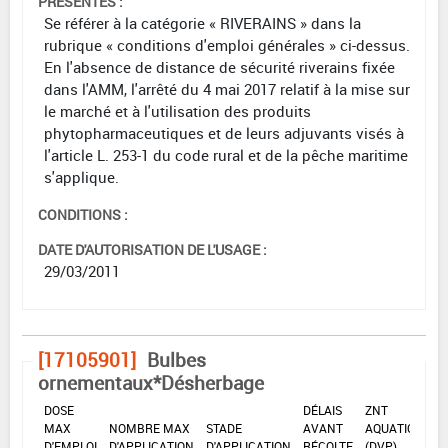
PRÉSENTES :
Se référer à la catégorie « RIVERAINS » dans la
rubrique « conditions d'emploi générales » ci-dessus.
En l'absence de distance de sécurité riverains fixée
dans l'AMM, l'arrêté du 4 mai 2017 relatif à la mise sur
le marché et à l'utilisation des produits
phytopharmaceutiques et de leurs adjuvants visés à
l'article L. 253-1 du code rural et de la pêche maritime
s'applique.
CONDITIONS :
DATE D'AUTORISATION DE L'USAGE :
29/03/2011
[17105901]
Bulbes
ornementaux*Désherbage
DOSE
DÉLAIS
ZNT
MAX
NOMBRE MAX
STADE
AVANT
AQUATIQUE
D'EMPLOI
D'APPLICATION
D'APPLICATION
RÉCOLTE
(DVP)