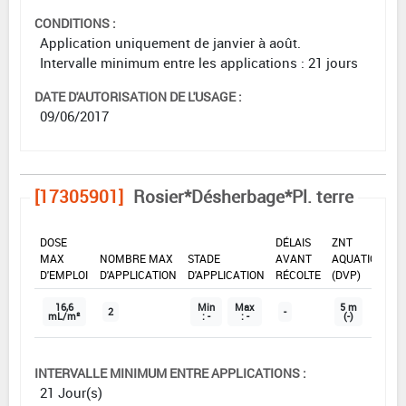
CONDITIONS :
Application uniquement de janvier à août.
Intervalle minimum entre les applications : 21 jours
DATE D'AUTORISATION DE L'USAGE :
09/06/2017
[17305901]
Rosier*Désherbage*Pl. terre
DOSE
DÉLAIS
ZNT
MAX
NOMBRE MAX
STADE
AVANT
AQUATIQUE
D'EMPLOI
D'APPLICATION
D'APPLICATION
RÉCOLTE
(DVP)
16,6
Min
Max
5 m
2
-
mL/m²
: -
: -
(-)
INTERVALLE MINIMUM ENTRE APPLICATIONS :
21 Jour(s)