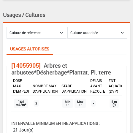
Usages / Cultures
USAGES AUTORISÉS
[14055905]
Arbres et
arbustes*Désherbage*Plantat. Pl. terre
DOSE
DÉLAIS
ZNT
MAX
NOMBRE MAX
STADE
AVANT
AQUATIQUE
D'EMPLOI
D'APPLICATION
D'APPLICATION
RÉCOLTE
(DVP)
16,6
Min
Max
5 m
2
-
mL/m²
: -
: -
(-)
INTERVALLE MINIMUM ENTRE APPLICATIONS :
21 Jour(s)