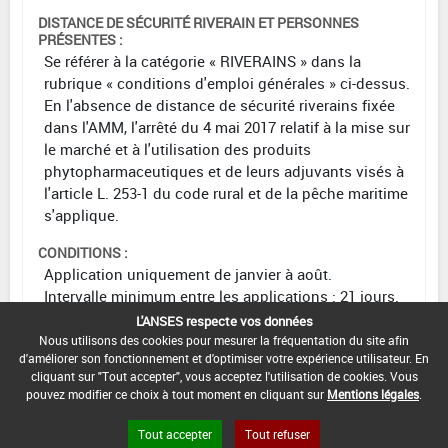
DISTANCE DE SÉCURITÉ RIVERAIN ET PERSONNES
PRÉSENTES :
Se référer à la catégorie « RIVERAINS » dans la
rubrique « conditions d'emploi générales » ci-dessus.
En l'absence de distance de sécurité riverains fixée
dans l'AMM, l'arrêté du 4 mai 2017 relatif à la mise sur
le marché et à l'utilisation des produits
phytopharmaceutiques et de leurs adjuvants visés à
l'article L. 253-1 du code rural et de la pêche maritime
s'applique.
CONDITIONS :
Application uniquement de janvier à août.
Intervalle minimum entre les applications : 21 jours.
L'ANSES respecte vos données
DATE D'AUTORISATION DE L'USAGE :
Nous utilisons des cookies pour mesurer la fréquentation du site afin
09/06/2017
d'améliorer son fonctionnement et d'optimiser votre expérience utilisateur. En
cliquant sur "Tout accepter", vous acceptez l'utilisation de cookies. Vous
pouvez modifier ce choix à tout moment en cliquant sur
Mentions légales
.
Tout accepter
Tout refuser
[11015908]
Traitements