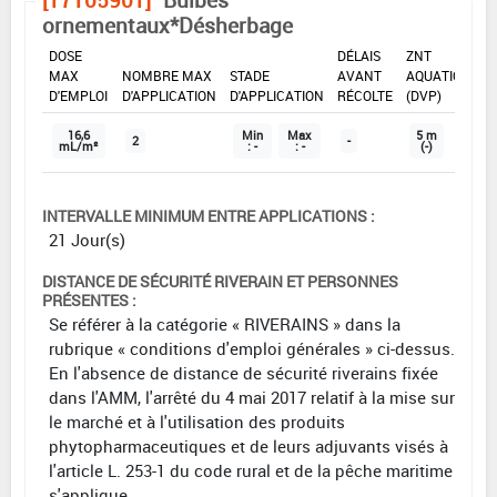
[17105901]
Bulbes
ornementaux*Désherbage
DOSE
DÉLAIS
ZNT
MAX
NOMBRE MAX
STADE
AVANT
AQUATIQUE
D'EMPLOI
D'APPLICATION
D'APPLICATION
RÉCOLTE
(DVP)
16,6
Min
Max
5 m
2
-
mL/m²
: -
: -
(-)
INTERVALLE MINIMUM ENTRE APPLICATIONS :
21 Jour(s)
DISTANCE DE SÉCURITÉ RIVERAIN ET PERSONNES
PRÉSENTES :
Se référer à la catégorie « RIVERAINS » dans la
rubrique « conditions d'emploi générales » ci-dessus.
En l'absence de distance de sécurité riverains fixée
dans l'AMM, l'arrêté du 4 mai 2017 relatif à la mise sur
le marché et à l'utilisation des produits
phytopharmaceutiques et de leurs adjuvants visés à
l'article L. 253-1 du code rural et de la pêche maritime
s'applique.