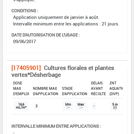
CONDITIONS :
Application uniquement de janvier à août.
Intervalle minimum entre les applications : 21 jours.
DATE D'AUTORISATION DE L'USAGE :
09/06/2017
[17405901]
Cultures florales et plantes
vertes*Désherbage
DOSE
DÉLAIS
ZNT
MAX
NOMBRE MAX
STADE
AVANT
AQUATIQUE
D'EMPLOI
D'APPLICATION
D'APPLICATION
RÉCOLTE
(DVP)
16,6
Min
Max
5 m
2
-
mL/m²
: -
: -
(-)
INTERVALLE MINIMUM ENTRE APPLICATIONS :
-