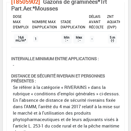
[18505902]
Gazons de graminées*Trt
Part.Aer.*Mousses
DOSE
DÉLAIS
ZNT
MAX
NOMBRE MAX
STADE
AVANT
AQUATIQUE
D'EMPLOI
D'APPLICATION
D'APPLICATION
RÉCOLTE
(DVP)
16,6
Min
Max
5 m
1
-
mL/m²
: -
: -
(-)
INTERVALLE MINIMUM ENTRE APPLICATIONS :
-
DISTANCE DE SÉCURITÉ RIVERAIN ET PERSONNES
PRÉSENTES :
Se référer à la catégorie « RIVERAINS » dans la
rubrique « conditions d'emploi générales » ci-dessus.
En l'absence de distance de sécurité riverains fixée
dans l'AMM, l'arrêté du 4 mai 2017 relatif à la mise sur
le marché et à l'utilisation des produits
phytopharmaceutiques et de leurs adjuvants visés à
l'article L. 253-1 du code rural et de la pêche maritime