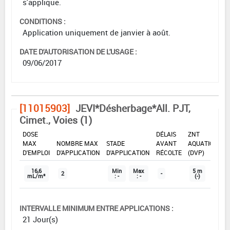
s'applique.
CONDITIONS :
Application uniquement de janvier à août.
DATE D'AUTORISATION DE L'USAGE :
09/06/2017
[11015903]
JEVI*Désherbage*All. PJT,
Cimet., Voies (1)
DOSE
DÉLAIS
ZNT
MAX
NOMBRE MAX
STADE
AVANT
AQUATIQUE
D'EMPLOI
D'APPLICATION
D'APPLICATION
RÉCOLTE
(DVP)
16,6
Min
Max
5 m
2
-
mL/m²
: -
: -
(-)
INTERVALLE MINIMUM ENTRE APPLICATIONS :
21 Jour(s)