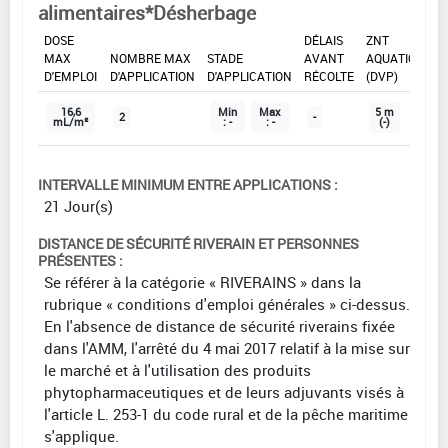
alimentaires*Désherbage
DOSE
DÉLAIS
ZNT
MAX
NOMBRE MAX
STADE
AVANT
AQUATIQUE
D'EMPLOI
D'APPLICATION
D'APPLICATION
RÉCOLTE
(DVP)
16,6
Min
Max
5 m
2
-
mL/m²
: -
: -
(-)
INTERVALLE MINIMUM ENTRE APPLICATIONS :
21 Jour(s)
DISTANCE DE SÉCURITÉ RIVERAIN ET PERSONNES
PRÉSENTES :
Se référer à la catégorie « RIVERAINS » dans la
rubrique « conditions d'emploi générales » ci-dessus.
En l'absence de distance de sécurité riverains fixée
dans l'AMM, l'arrêté du 4 mai 2017 relatif à la mise sur
le marché et à l'utilisation des produits
phytopharmaceutiques et de leurs adjuvants visés à
l'article L. 253-1 du code rural et de la pêche maritime
s'applique.