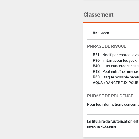
Classement
Xn :
Nocif
PHRASE DE RISQUE
R21 :
Nocif par contact ave
R36 :
Irritant pour les yeux
R40 :
Effet cancérogène sus
R43 :
Peut entraîner une sen
R63 :
Risque possible pendan
AQUA :
DANGEREUX POUR 
PHRASE DE PRUDENCE
Pour les informations concernan
Le titulaire de l'autorisation e
retenue ci-dessus.