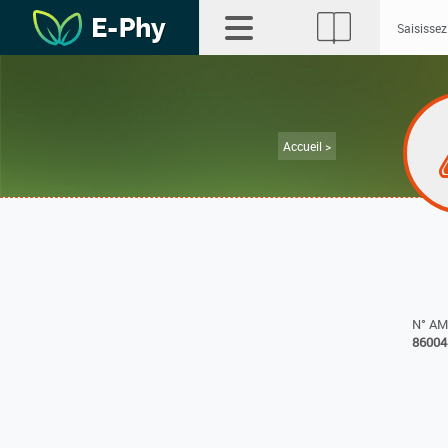
Accueil >
N° A
86004