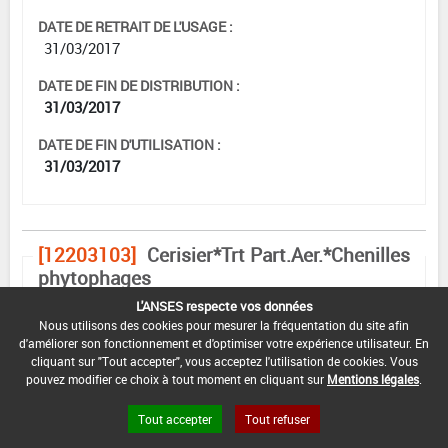
DATE DE RETRAIT DE L'USAGE :
31/03/2017
DATE DE FIN DE DISTRIBUTION :
31/03/2017
DATE DE FIN D'UTILISATION :
31/03/2017
[12203103]
Cerisier*Trt Part.Aer.*Chenilles
phytophages
DOSE MAX
NOMBRE MAX
DÉLAIS AVANT
L'ANSES respecte vos données
D'EMPLOI
D'APPLICATION
RÉCOLTE
Nous utilisons des cookies pour mesurer la fréquentation du site afin
d'améliorer son fonctionnement et d'optimiser votre expérience utilisateur. En
0,22 kg/ha
2
7 Jour (s)
cliquant sur "Tout accepter", vous acceptez l'utilisation de cookies. Vous
pouvez modifier ce choix à tout moment en cliquant sur
Mentions légales
.
Tout accepter
Tout refuser
INTERVALLE MINIMUM ENTRE APPLICATIONS :
-