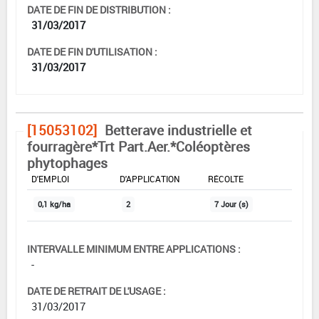
DATE DE FIN DE DISTRIBUTION :
31/03/2017
DATE DE FIN D'UTILISATION :
31/03/2017
[15053102]
Betterave industrielle et
fourragère*Trt Part.Aer.*Coléoptères
phytophages
DOSE MAX
NOMBRE MAX
DÉLAIS AVANT
D'EMPLOI
D'APPLICATION
RÉCOLTE
0,1 kg/ha
2
7 Jour (s)
INTERVALLE MINIMUM ENTRE APPLICATIONS :
-
DATE DE RETRAIT DE L'USAGE :
31/03/2017