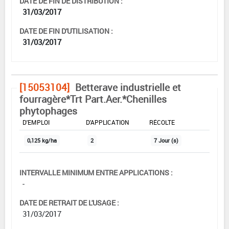
DATE DE FIN DE DISTRIBUTION :
31/03/2017
DATE DE FIN D'UTILISATION :
31/03/2017
[15053104]
Betterave industrielle et
fourragère*Trt Part.Aer.*Chenilles
phytophages
DOSE MAX
NOMBRE MAX
DÉLAIS AVANT
D'EMPLOI
D'APPLICATION
RÉCOLTE
0,125 kg/ha
2
7 Jour (s)
INTERVALLE MINIMUM ENTRE APPLICATIONS :
-
DATE DE RETRAIT DE L'USAGE :
31/03/2017