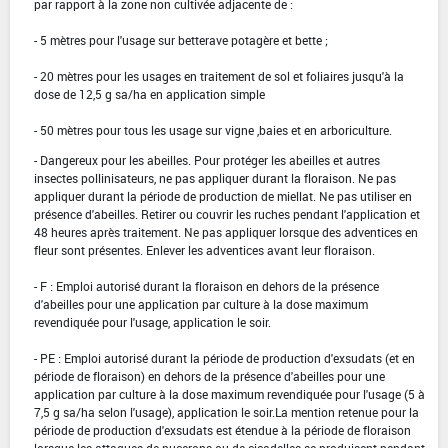
par rapport à la zone non cultivée adjacente de :
- 5 mètres pour l'usage sur betterave potagère et bette ;
- 20 mètres pour les usages en traitement de sol et foliaires jusqu'à la
dose de 12,5 g sa/ha en application simple
- 50 mètres pour tous les usage sur vigne ,baies et en arboriculture.
- Dangereux pour les abeilles. Pour protéger les abeilles et autres
insectes pollinisateurs, ne pas appliquer durant la floraison. Ne pas
appliquer durant la période de production de miellat. Ne pas utiliser en
présence d'abeilles. Retirer ou couvrir les ruches pendant l'application et
48 heures après traitement. Ne pas appliquer lorsque des adventices en
fleur sont présentes. Enlever les adventices avant leur floraison.
- F : Emploi autorisé durant la floraison en dehors de la présence
d'abeilles pour une application par culture à la dose maximum
revendiquée pour l'usage, application le soir.
- PE : Emploi autorisé durant la période de production d'exsudats (et en
période de floraison) en dehors de la présence d'abeilles pour une
application par culture à la dose maximum revendiquée pour l'usage (5 à
7,5 g sa/ha selon l'usage), application le soir.La mention retenue pour la
période de production d'exsudats est étendue à la période de floraison
lorsque les attaques de pucerons ou de cicadelles se produisent pendant