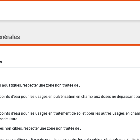
énérales
 aquatiques, respecter une zone non traitée de :
 points d'eau pour les usages en pulvérisation en champ aux doses ne dépassant pa
points d'eau pour les usages en traitement de sol et pour les autres usages en champ
boriculture.
es non cibles, respecter une zone non traitée de :
one non cultivée adjacente pour l'usage contre les coléoptères phytophages (altise) 