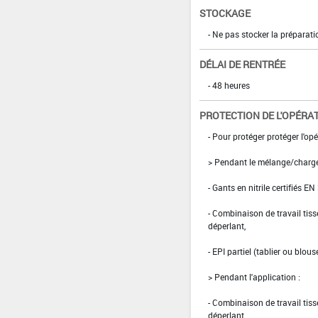
STOCKAGE
- Ne pas stocker la préparati
DÉLAI DE RENTRÉE
- 48 heures
PROTECTION DE L'OPÉRA
- Pour protéger protéger l'opér
> Pendant le mélange/charg
- Gants en nitrile certifiés EN
- Combinaison de travail ti
déperlant,
- EPI partiel (tablier ou blou
> Pendant l'application :
- Combinaison de travail ti
déperlant.