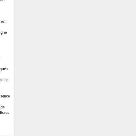
es ;
vigne
n
qués :
a dose
ésence
 de
ltures