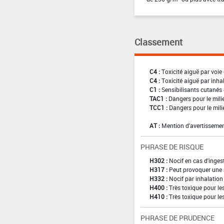
Classement
C4 :
Toxicité aiguë par voie 
C4 :
Toxicité aiguë par inha
C1 :
Sensibilisants cutanés 
TAC1 :
Dangers pour le mili
TCC1 :
Dangers pour le mili
AT :
Mention d'avertissemen
PHRASE DE RISQUE
H302 :
Nocif en cas d'inges
H317 :
Peut provoquer une 
H332 :
Nocif par inhalation
H400 :
Très toxique pour l
H410 :
Très toxique pour le
PHRASE DE PRUDENCE