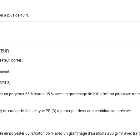
on à plus de 40 °C.
TEUR
ateur, porter :
ement :
 374-3,
ssée en polyester 65 %/coton 35 % avec un grammage de 230 g/m² ou plus avec trai
se) de catégorie III et de type PB (3) à porter par-dessus la combinaison précitée.
ssée en polyester 65 %/coton 35 % avec un grammage d'au moins 230 g/m² avec trai