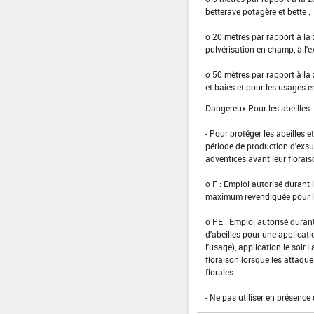
betterave potagère et bette ;
o 20 mètres par rapport à la
pulvérisation en champ, à l'e
o 50 mètres par rapport à la
et baies et pour les usages e
Dangereux Pour les abeilles.
- Pour protéger les abeilles e
période de production d'exsud
adventices avant leur florais
o F : Emploi autorisé durant 
maximum revendiquée pour l'u
o PE : Emploi autorisé durant
d'abeilles pour une applicat
l'usage), application le soir
floraison lorsque les attaqu
florales.
- Ne pas utiliser en présence 