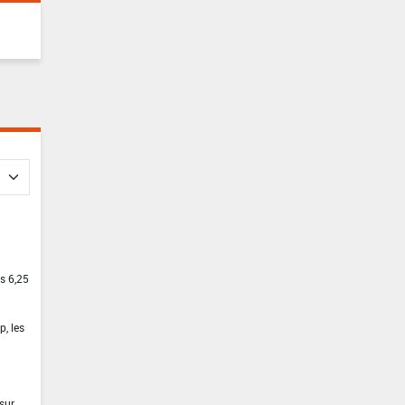
s 6,25
, les
sur