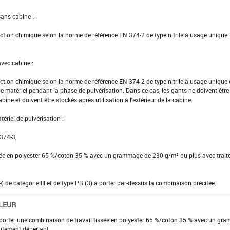
sans cabine :
tection chimique selon la norme de référence EN 374-2 de type nitrile à usage unique
avec cabine :
tection chimique selon la norme de référence EN 374-2 de type nitrile à usage unique
 le matériel pendant la phase de pulvérisation. Dans ce cas, les gants ne doivent être
abine et doivent être stockés après utilisation à l'extérieur de la cabine.
ériel de pulvérisation :
 374-3,
ssée en polyester 65 %/coton 35 % avec un grammage de 230 g/m² ou plus avec trai
se) de catégorie III et de type PB (3) à porter par-dessus la combinaison précitée.
LEUR
ur, porter une combinaison de travail tissée en polyester 65 %/coton 35 % avec un g
itement déperlant.