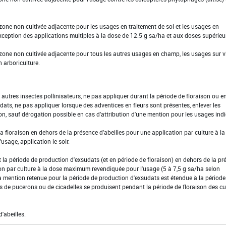
 zone non cultivée adjacente pour les usages en traitement de sol et les usages en
xception des applications multiples à la dose de 12.5 g sa/ha et aux doses supérieur
 zone non cultivée adjacente pour tous les autres usages en champ, les usages sur 
n arboriculture.
t autres insectes pollinisateurs, ne pas appliquer durant la période de floraison ou e
ats, ne pas appliquer lorsque des adventices en fleurs sont présentes, enlever les
on, sauf dérogation possible en cas d'attribution d'une mention pour les usages indi
la floraison en dehors de la présence d'abeilles pour une application par culture à l
sage, application le soir.
 la période de production d'exsudats (et en période de floraison) en dehors de la pr
ion par culture à la dose maximum revendiquée pour l'usage (5 à 7,5 g sa/ha selon
.La mention retenue pour la période de production d'exsudats est étendue à la période
es de pucerons ou de cicadelles se produisent pendant la période de floraison des cu
d'abeilles.