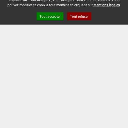
pouvez modifier ce choix à tout moment en cliquant sur
Mentions légales
.
[15105915]
Seigle*Désherbage
Tout accepter
Tout refuser
DOSE MAX
NOMBRE MAX
DÉLAIS AVANT
D'EMPLOI
D'APPLICATION
RÉCOLTE
2 L/ha
-
-
INTERVALLE MINIMUM ENTRE APPLICATIONS :
-
DATE DE RETRAIT DE L'USAGE :
25/07/2007
DATE DE FIN DE DISTRIBUTION :
30/07/2008
DATE DE FIN D'UTILISATION :
30/07/2009