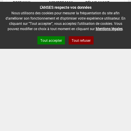
DOSE MAX
NOMBRE MAX
DÉLAIS AVANT
L'ANSES respecte vos données
D'EMPLOI
D'APPLICATION
RÉCOLTE
Nous utilisons des cookies pour mesurer la fréquentation du site afin
d'améliorer son fonctionnement et d'optimiser votre expérience utilisateur. En
1,75 L/ha
1
-
cliquant sur "Tout accepter", vous acceptez l'utilisation de cookies. Vous
pouvez modifier ce choix à tout moment en cliquant sur
Mentions légales
.
INTERVALLE MINIMUM ENTRE APPLICATIONS :
Tout accepter
Tout refuser
-
DATE DE RETRAIT DE L'USAGE :
-
DATE DE FIN DE DISTRIBUTION :
28/02/2015
DATE DE FIN D'UTILISATION :
31/12/2015