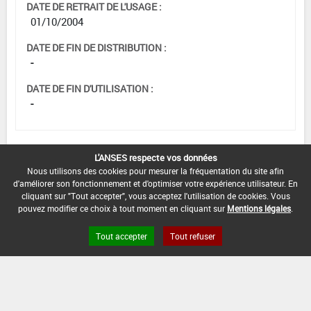
DATE DE RETRAIT DE L'USAGE :
01/10/2004
DATE DE FIN DE DISTRIBUTION :
-
DATE DE FIN D'UTILISATION :
-
L'ANSES respecte vos données
[12703207]
Vigne*Trt Part.Aer.*Rougeot
Nous utilisons des cookies pour mesurer la fréquentation du site afin
parasitaire
d'améliorer son fonctionnement et d'optimiser votre expérience utilisateur. En
cliquant sur "Tout accepter", vous acceptez l'utilisation de cookies. Vous
DOSE MAX
NOMBRE MAX
DÉLAIS AVANT
pouvez modifier ce choix à tout moment en cliquant sur
Mentions légales
.
D'EMPLOI
D'APPLICATION
RÉCOLTE
Tout accepter
Tout refuser
0,25 kg/hL
-
-
INTERVALLE MINIMUM ENTRE APPLICATIONS :
-