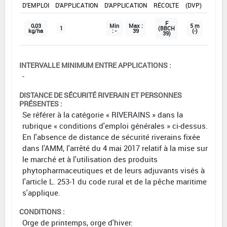
D'EMPLOI
D'APPLICATION
D'APPLICATION
RÉCOLTE
(DVP)
F
0,03
Min
Max :
5 m
1
(BBCH
kg/ha
: -
39
(-)
39)
INTERVALLE MINIMUM ENTRE APPLICATIONS :
-
DISTANCE DE SÉCURITÉ RIVERAIN ET PERSONNES
PRÉSENTES :
Se référer à la catégorie « RIVERAINS » dans la
rubrique « conditions d'emploi générales » ci-dessus.
En l'absence de distance de sécurité riverains fixée
dans l'AMM, l'arrêté du 4 mai 2017 relatif à la mise sur
le marché et à l'utilisation des produits
phytopharmaceutiques et de leurs adjuvants visés à
l'article L. 253-1 du code rural et de la pêche maritime
s'applique.
CONDITIONS :
Orge de printemps, orge d'hiver: