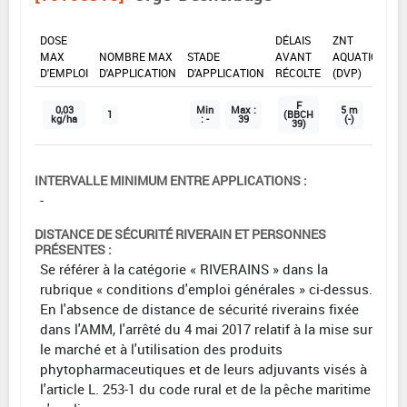
DOSE
DÉLAIS
ZNT
MAX
NOMBRE MAX
STADE
AVANT
AQUATIQUE
D'EMPLOI
D'APPLICATION
D'APPLICATION
RÉCOLTE
(DVP)
F
0,03
Min
Max :
5 m
1
(BBCH
kg/ha
: -
39
(-)
39)
INTERVALLE MINIMUM ENTRE APPLICATIONS :
-
DISTANCE DE SÉCURITÉ RIVERAIN ET PERSONNES
PRÉSENTES :
Se référer à la catégorie « RIVERAINS » dans la
rubrique « conditions d'emploi générales » ci-dessus.
En l'absence de distance de sécurité riverains fixée
dans l'AMM, l'arrêté du 4 mai 2017 relatif à la mise sur
le marché et à l'utilisation des produits
phytopharmaceutiques et de leurs adjuvants visés à
l'article L. 253-1 du code rural et de la pêche maritime