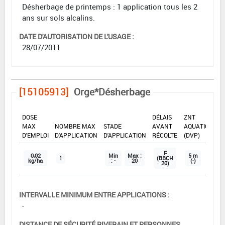
Désherbage de printemps : 1 application tous les 2
ans sur sols alcalins.
DATE D'AUTORISATION DE L'USAGE :
28/07/2011
[15105913]
Orge*Désherbage
DOSE
DÉLAIS
ZNT
MAX
NOMBRE MAX
STADE
AVANT
AQUATIQUE
D'EMPLOI
D'APPLICATION
D'APPLICATION
RÉCOLTE
(DVP)
F
0,02
Min
Max :
5 m
1
(BBCH
kg/ha
: -
20
(-)
20)
INTERVALLE MINIMUM ENTRE APPLICATIONS :
-
DISTANCE DE SÉCURITÉ RIVERAIN ET PERSONNES