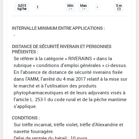
0,015
Min
Max
5 m
1
-
kg/ha
: -
: -
(-)
INTERVALLE MINIMUM ENTRE APPLICATIONS :
-
DISTANCE DE SÉCURITÉ RIVERAIN ET PERSONNES
PRÉSENTES :
Se référer à la catégorie « RIVERAINS » dans la
rubrique « conditions d'emploi générales » ci-dessus.
En l'absence de distance de sécurité riverains fixée
dans l'AMM, l'arrêté du 4 mai 2017 relatif à la mise sur
le marché et à l'utilisation des produits
phytopharmaceutiques et de leurs adjuvants visés à
l'article L. 253-1 du code rural et de la pêche maritime
s'applique.
CONDITIONS :
Sur trèfle incarnat, trèfle violet, trèfle d'Alexandrie et
navette fourragère.
Délai de rentrée du bétail : 10 jours.