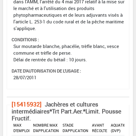
dans l'AMM, l'arrêté du 4 mai 2017 relatif à la mise sur
le marché et à l'utilisation des produits
phytopharmaceutiques et de leurs adjuvants visés à
l'article L. 253-1 du code rural et de la pêche maritime
s'applique.
CONDITIONS :
Sur moutarde blanche, phacélie, trèfle blanc, vesce
commune et trèfle de perse.
Délai de rentrée du bétail : 10 jours.
DATE D'AUTORISATION DE L'USAGE :
28/07/2011
[15415932]
Jachères et cultures
intermédiaires*Trt Part.Aer.*Limit. Pousse
Fructif.
DOSE
DÉLAIS
ZNT
MAX
NOMBRE MAX
STADE
AVANT
AQUATIQUE
D'EMPLOI
D'APPLICATION
D'APPLICATION
RÉCOLTE
(DVP)