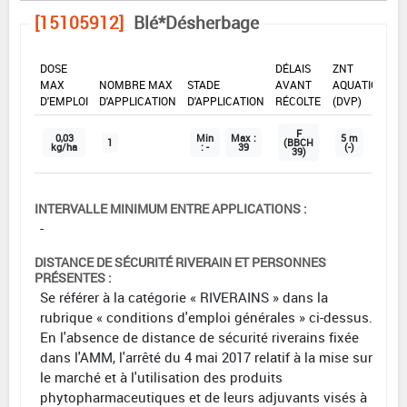
[15105912]
Blé*Désherbage
DOSE
DÉLAIS
ZNT
MAX
NOMBRE MAX
STADE
AVANT
AQUATIQUE
D'EMPLOI
D'APPLICATION
D'APPLICATION
RÉCOLTE
(DVP)
F
0,03
Min
Max :
5 m
1
(BBCH
kg/ha
: -
39
(-)
39)
INTERVALLE MINIMUM ENTRE APPLICATIONS :
-
DISTANCE DE SÉCURITÉ RIVERAIN ET PERSONNES
PRÉSENTES :
Se référer à la catégorie « RIVERAINS » dans la
rubrique « conditions d'emploi générales » ci-dessus.
En l'absence de distance de sécurité riverains fixée
dans l'AMM, l'arrêté du 4 mai 2017 relatif à la mise sur
le marché et à l'utilisation des produits
phytopharmaceutiques et de leurs adjuvants visés à