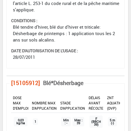
l'article L. 253-1 du code rural et de la pêche maritime
s'applique.
CONDITIONS :
Blé tendre d'hiver, blé dur d'hiver et triticale:
Désherbage de printemps : 1 application tous les 2
ans sur sols alcalins.
DATE D'AUTORISATION DE L'USAGE :
28/07/2011
[15105912]
Blé*Désherbage
DOSE
DÉLAIS
ZNT
MAX
NOMBRE MAX
STADE
AVANT
AQUATIQUE
D'EMPLOI
D'APPLICATION
D'APPLICATION
RÉCOLTE
(DVP)
F
0,03
Min
Max :
5 m
1
(BBCH
kg/ha
: -
39
(-)
39)