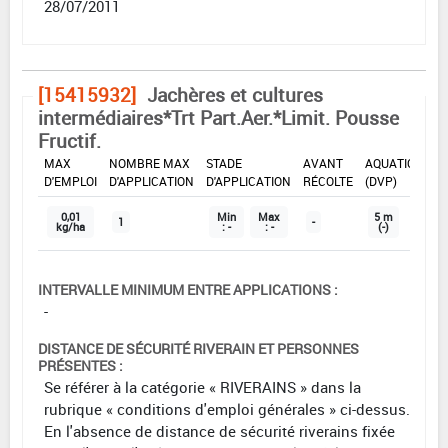
28/07/2011
[15415932]
Jachères et cultures
intermédiaires*Trt Part.Aer.*Limit. Pousse
Fructif.
DOSE
DÉLAIS
ZNT
MAX
NOMBRE MAX
STADE
AVANT
AQUATIQUE
D'EMPLOI
D'APPLICATION
D'APPLICATION
RÉCOLTE
(DVP)
0,01
Min
Max
5 m
1
-
kg/ha
: -
: -
(-)
INTERVALLE MINIMUM ENTRE APPLICATIONS :
-
DISTANCE DE SÉCURITÉ RIVERAIN ET PERSONNES
PRÉSENTES :
Se référer à la catégorie « RIVERAINS » dans la
rubrique « conditions d'emploi générales » ci-dessus.
En l'absence de distance de sécurité riverains fixée