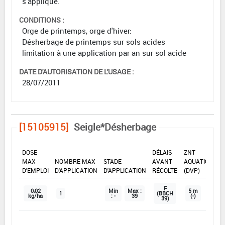
s'applique.
CONDITIONS :
Orge de printemps, orge d'hiver:
Désherbage de printemps sur sols acides
limitation à une application par an sur sol acide
DATE D'AUTORISATION DE L'USAGE :
28/07/2011
[15105915]
Seigle*Désherbage
DOSE
DÉLAIS
ZNT
MAX
NOMBRE MAX
STADE
AVANT
AQUATIQUE
D'EMPLOI
D'APPLICATION
D'APPLICATION
RÉCOLTE
(DVP)
F
0,02
Min
Max :
5 m
1
(BBCH
kg/ha
: -
39
(-)
39)