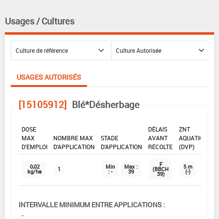
Usages / Cultures
USAGES AUTORISÉS
[15105912]
Blé*Désherbage
DOSE
DÉLAIS
ZNT
MAX
NOMBRE MAX
STADE
AVANT
AQUATIQUE
D'EMPLOI
D'APPLICATION
D'APPLICATION
RÉCOLTE
(DVP)
F
0,02
Min
Max :
5 m
1
(BBCH
kg/ha
: -
39
(-)
39)
INTERVALLE MINIMUM ENTRE APPLICATIONS :
-