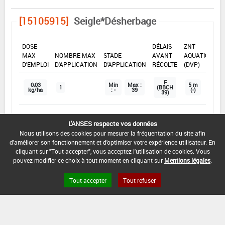
[15105915]
Seigle*Désherbage
DOSE
DÉLAIS
ZNT
MAX
NOMBRE MAX
STADE
AVANT
AQUATIQUE
D'EMPLOI
D'APPLICATION
D'APPLICATION
RÉCOLTE
(DVP)
F
0,03
Min
Max :
5 m
1
(BBCH
kg/ha
: -
39
(-)
39)
INTERVALLE MINIMUM ENTRE APPLICATIONS :
L'ANSES respecte vos données
Nous utilisons des cookies pour mesurer la fréquentation du site afin
-
d'améliorer son fonctionnement et d'optimiser votre expérience utilisateur. En
cliquant sur "Tout accepter", vous acceptez l'utilisation de cookies. Vous
DISTANCE DE SÉCURITÉ RIVERAIN ET PERSONNES
pouvez modifier ce choix à tout moment en cliquant sur
Mentions légales
.
PRÉSENTES :
Se référer à la catégorie « RIVERAINS » dans la
Tout accepter
Tout refuser
rubrique « conditions d'emploi générales » ci-dessus.
En l'absence de distance de sécurité riverains fixée
dans l'AMM, l'arrêté du 4 mai 2017 relatif à la mise sur
le marché et à l'utilisation des produits