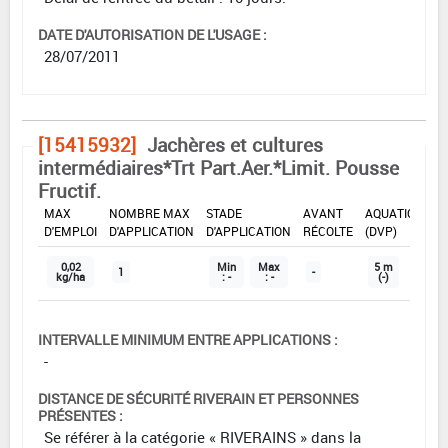
DATE D'AUTORISATION DE L'USAGE :
28/07/2011
[15415932]
Jachères et cultures
intermédiaires*Trt Part.Aer.*Limit. Pousse
Fructif.
DOSE
DÉLAIS
ZNT
MAX
NOMBRE MAX
STADE
AVANT
AQUATIQUE
D'EMPLOI
D'APPLICATION
D'APPLICATION
RÉCOLTE
(DVP)
0,02
Min
Max
5 m
1
-
kg/ha
: -
: -
(-)
INTERVALLE MINIMUM ENTRE APPLICATIONS :
-
DISTANCE DE SÉCURITÉ RIVERAIN ET PERSONNES
PRÉSENTES :
Se référer à la catégorie « RIVERAINS » dans la