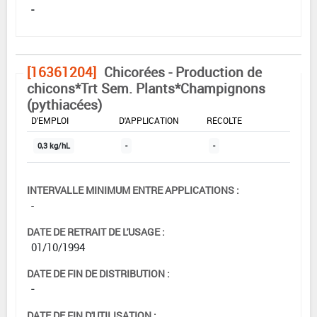
-
[16361204]
Chicorées - Production de
chicons*Trt Sem. Plants*Champignons
(pythiacées)
DOSE MAX
NOMBRE MAX
DÉLAIS AVANT
D'EMPLOI
D'APPLICATION
RÉCOLTE
0,3 kg/hL
-
-
INTERVALLE MINIMUM ENTRE APPLICATIONS :
-
DATE DE RETRAIT DE L'USAGE :
01/10/1994
DATE DE FIN DE DISTRIBUTION :
-
DATE DE FIN D'UTILISATION :