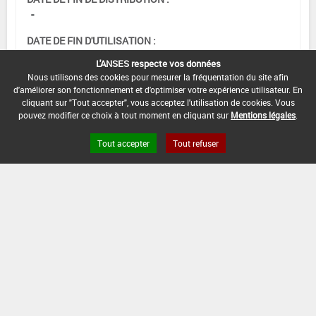
-
DATE DE FIN D'UTILISATION :
-
L'ANSES respecte vos données
Nous utilisons des cookies pour mesurer la fréquentation du site afin
d'améliorer son fonctionnement et d'optimiser votre expérience utilisateur. En
cliquant sur "Tout accepter", vous acceptez l'utilisation de cookies. Vous
[16953201]
Tomate - Aubergine*Trt
pouvez modifier ce choix à tout moment en cliquant sur
Mentions légales
.
Part.Aer.*Mildiou(s)
Tout accepter
Tout refuser
DOSE MAX
NOMBRE MAX
DÉLAIS AVANT
D'EMPLOI
D'APPLICATION
RÉCOLTE
2,5 kg/ha
-
-
INTERVALLE MINIMUM ENTRE APPLICATIONS :
-
DATE DE RETRAIT DE L'USAGE :
06/02/2004