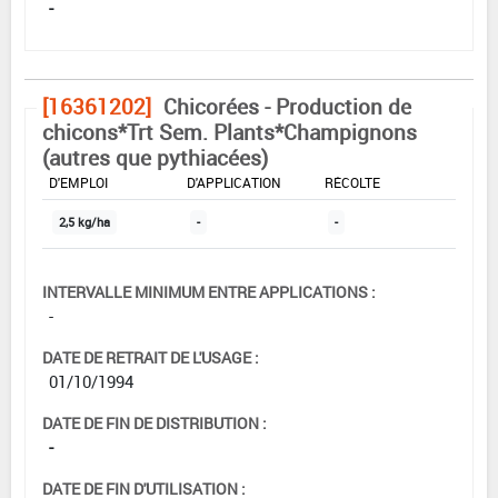
-
[16361202]
Chicorées - Production de
chicons*Trt Sem. Plants*Champignons
(autres que pythiacées)
DOSE MAX
NOMBRE MAX
DÉLAIS AVANT
D'EMPLOI
D'APPLICATION
RÉCOLTE
2,5 kg/ha
-
-
INTERVALLE MINIMUM ENTRE APPLICATIONS :
-
DATE DE RETRAIT DE L'USAGE :
01/10/1994
DATE DE FIN DE DISTRIBUTION :
-
DATE DE FIN D'UTILISATION :