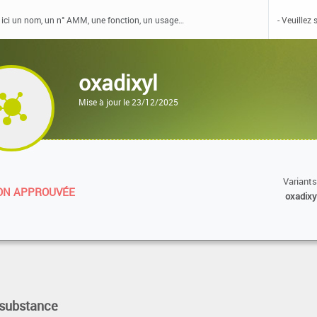
oxadixyl
Mise à jour le 23/12/2025
Variants
N APPROUVÉE
oxadixy
 substance