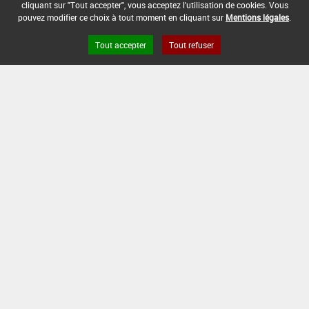
cliquant sur "Tout accepter", vous acceptez l'utilisation de cookies. Vous
-
pouvez modifier ce choix à tout moment en cliquant sur
Mentions légales
.
DATE DE FIN D'UTILISATION :
Tout accepter
Tout refuser
-
Version du produit : v 2.0