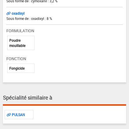
Sous forme de : cymoxanil : 3,2 %
oxadixyl
Sous forme de : oxadixyl : 8 %
FORMULATION
Poudre
mouillable
FONCTION
Fongicide
Spécialité similaire à
PULSAN