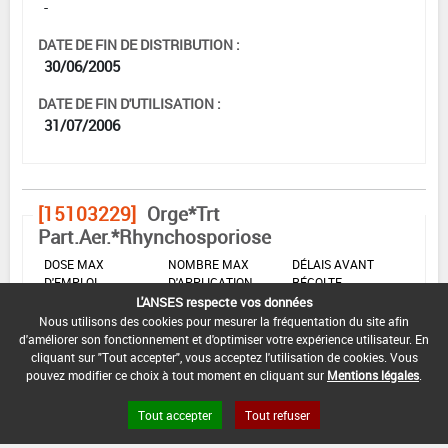
-
DATE DE FIN DE DISTRIBUTION :
30/06/2005
DATE DE FIN D'UTILISATION :
31/07/2006
[15103229]
Orge*Trt
Part.Aer.*Rhynchosporiose
DOSE MAX
NOMBRE MAX
DÉLAIS AVANT
D'EMPLOI
D'APPLICATION
RÉCOLTE
L'ANSES respecte vos données
2 kg/ha
-
-
Nous utilisons des cookies pour mesurer la fréquentation du site afin
d'améliorer son fonctionnement et d'optimiser votre expérience utilisateur. En
cliquant sur "Tout accepter", vous acceptez l'utilisation de cookies. Vous
pouvez modifier ce choix à tout moment en cliquant sur
Mentions légales
.
INTERVALLE MINIMUM ENTRE APPLICATIONS :
-
Tout accepter
Tout refuser
DATE DE RETRAIT DE L'USAGE :