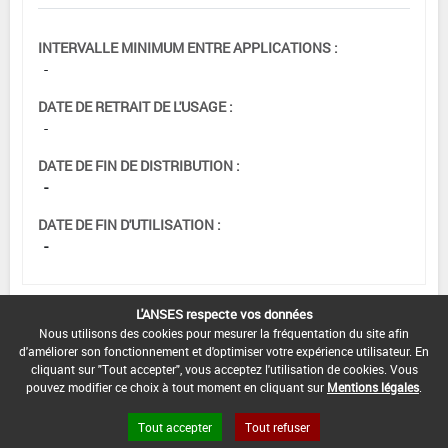
INTERVALLE MINIMUM ENTRE APPLICATIONS :
-
DATE DE RETRAIT DE L'USAGE :
-
DATE DE FIN DE DISTRIBUTION :
-
DATE DE FIN D'UTILISATION :
-
L'ANSES respecte vos données
[15103229]
Orge*Trt
Nous utilisons des cookies pour mesurer la fréquentation du site afin
d'améliorer son fonctionnement et d'optimiser votre expérience utilisateur. En
Part.Aer.*Rhynchosporiose
cliquant sur "Tout accepter", vous acceptez l'utilisation de cookies. Vous
DOSE MAX
NOMBRE MAX
DÉLAIS AVANT
pouvez modifier ce choix à tout moment en cliquant sur
Mentions légales
.
D'EMPLOI
D'APPLICATION
RÉCOLTE
Tout accepter
Tout refuser
2 kg/ha
-
-