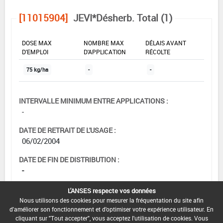
[11015904]
JEVI*Désherb. Total (1)
DOSE MAX
NOMBRE MAX
DÉLAIS AVANT
D'EMPLOI
D'APPLICATION
RÉCOLTE
75 kg/ha
-
-
INTERVALLE MINIMUM ENTRE APPLICATIONS :
-
DATE DE RETRAIT DE L'USAGE :
06/02/2004
DATE DE FIN DE DISTRIBUTION :
-
DATE DE FIN D'UTILISATION :
L'ANSES respecte vos données
-
Nous utilisons des cookies pour mesurer la fréquentation du site afin
d'améliorer son fonctionnement et d'optimiser votre expérience utilisateur. En
cliquant sur "Tout accepter", vous acceptez l'utilisation de cookies. Vous