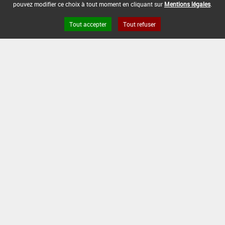
pouvez modifier ce choix à tout moment en cliquant sur
Mentions légales
.
Tout accepter
Tout refuser
Version du produit : v 2.0
FAQ et Contact
Open Data
Mentions légales
Site ANSES
Dphy
2.1.4