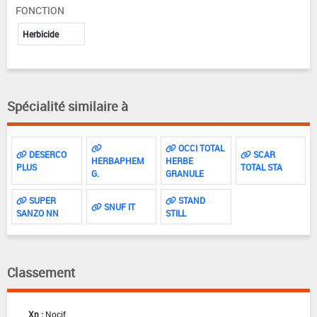
FONCTION
Herbicide
Spécialité similaire à
OCCI TOTAL
DESERCO
SCAR
HERBAPHEM
HERBE
PLUS
TOTAL STA
G.
GRANULE
SUPER
STAND
SNUF IT
SANZO NN
STILL
Classement
Xn :
Nocif