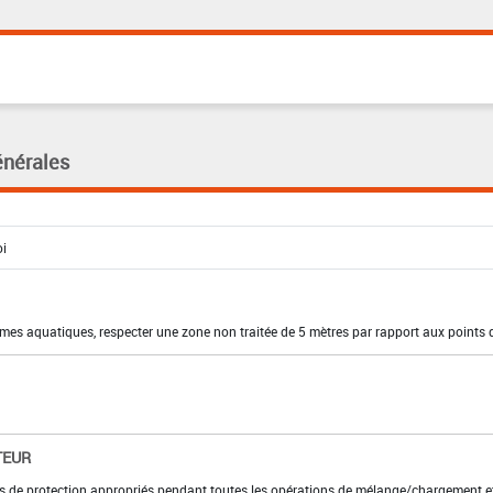
énérales
smes aquatiques, respecter une zone non traitée de 5 mètres par rapport aux points 
TEUR
ts de protection appropriés pendant toutes les opérations de mélange/chargement e