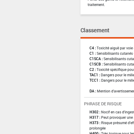
traitement.
Classement
C4 :
Toxicité aiguë par voie 
C1 :
Sensibilisants cutanés 
C1SCA :
Sensibilisants cuta
C1SCB :
Sensibilisants cuta
C2 :
Toxicité spécifique pou
TAC1 :
Dangers pour le mili
TCC1 :
Dangers pour le mili
DA :
Mention d'avertissemen
PHRASE DE RISQUE
H302 :
Nocif en cas d'inges
H317 :
Peut provoquer une 
H373 :
Risque présumé d'eff
prolongée
H400 :
Très toxique pour l