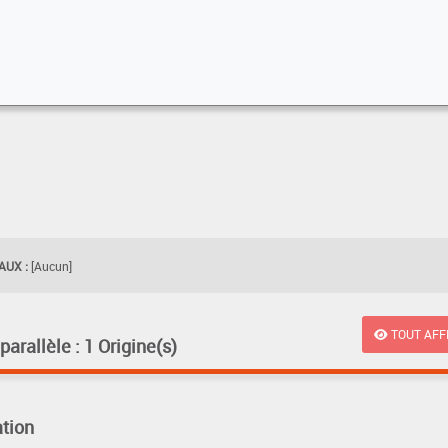
UX :
[Aucun]
TOUT AFF
rallèle : 1 Origine(s)
tion