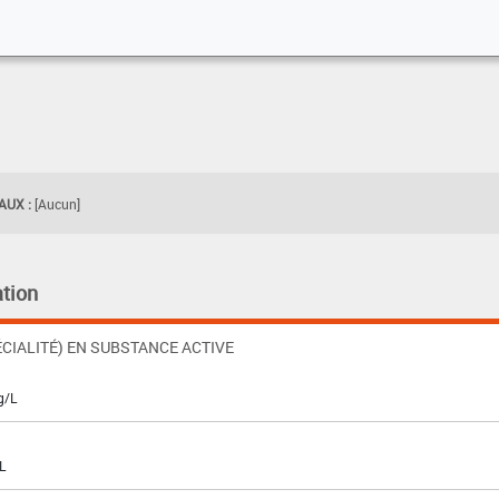
UX :
[Aucun]
tion
CIALITÉ) EN SUBSTANCE ACTIVE
g/L
L