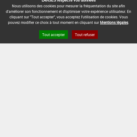
L'ANSES respecte vos données
30/05/2008
Nous utilisons des cookies pour mesurer la fréquentation du site afin
d'améliorer son fonctionnement et d'optimiser votre expérience utilisateur. En
cliquant sur "Tout accepter", vous acceptez l'utilisation de cookies. Vous
DATE DE FIN D'UTILISATION :
pouvez modifier ce choix à tout moment en cliquant sur
Mentions légales
.
13/12/2008
Tout accepter
Tout refuser
Version du produit : v 2.0