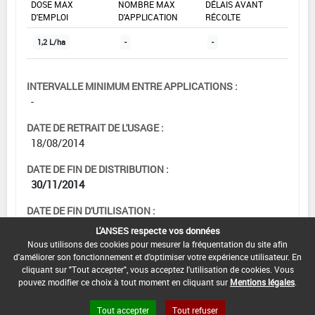
DOSE MAX
NOMBRE MAX
DÉLAIS AVANT
D'EMPLOI
D'APPLICATION
RÉCOLTE
1,2 L/ha
-
-
INTERVALLE MINIMUM ENTRE APPLICATIONS :
-
DATE DE RETRAIT DE L'USAGE :
18/08/2014
DATE DE FIN DE DISTRIBUTION :
30/11/2014
DATE DE FIN D'UTILISATION :
30/11/2015
L'ANSES respecte vos données
Nous utilisons des cookies pour mesurer la fréquentation du site afin
d'améliorer son fonctionnement et d'optimiser votre expérience utilisateur. En
cliquant sur "Tout accepter", vous acceptez l'utilisation de cookies. Vous
pouvez modifier ce choix à tout moment en cliquant sur
Mentions légales
.
[11015921]
Traitements
généraux*Désherbage*Zones Cult. Avt
Tout accepter
Tout refuser