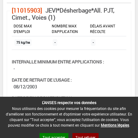
[11015903]
JEVI*Désherbage*All. PJT,
Cimet., Voies (1)
DOSE MAX
NOMBRE MAX
DÉLAIS AVANT
D'EMPLOI
D'APPLICATION
RÉCOLTE
75 kg/ha
-
-
INTERVALLE MINIMUM ENTRE APPLICATIONS :
-
DATE DE RETRAIT DE L'USAGE :
08/12/2003
DATE DE FIN DE DISTRIBUTION :
L'ANSES respecte vos données
-
Nous utilisons des cookies pour mesurer la fréquentation du site afin
d'améliorer son fonctionnement et d'optimiser votre expérience utilisateur. En
DATE DE FIN D'UTILISATION :
cliquant sur "Tout accepter", vous acceptez l'utilisation de cookies. Vous
-
pouvez modifier ce choix à tout moment en cliquant sur
Mentions légales
.
Tout accepter
Tout refuser